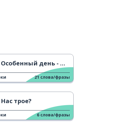
Особенный день - День Святого Валентина
оки
21
слова/фразы
Нас трое?
оки
6
слова/фразы