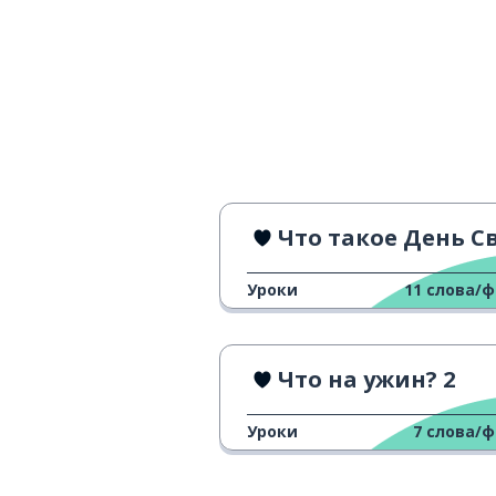
Что такое День Святого Валенти
Уроки
11
слова/
Что на ужин? 2
Уроки
7
слова/