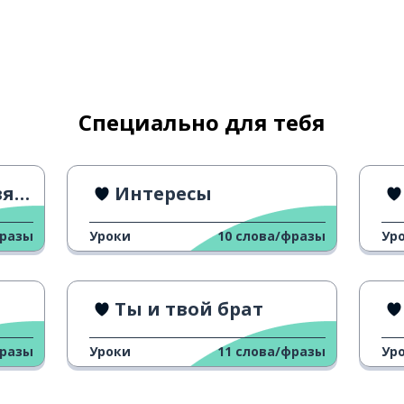
Специально для тебя
на?
Интересы
фразы
Уроки
10
слова/фразы
Ур
Ты и твой брат
фразы
Уроки
11
слова/фразы
Ур