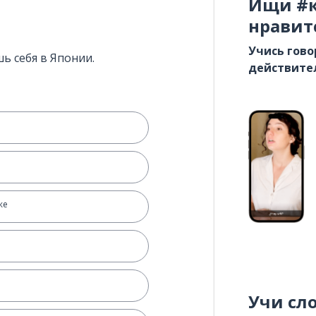
Ищи #к
нравит
Учись гово
ь себя в Японии.
действите
же
Учи сл