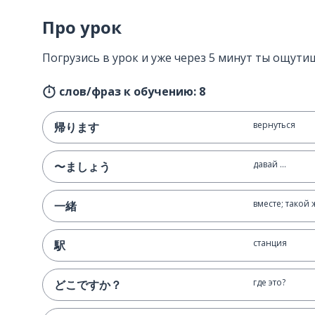
Про урок
Погрузись в урок и уже через 5 минут ты ощутиш
слов/фраз к обучению: 8
вернуться
帰ります
давай ...
〜ましょう
вместе; такой 
一緒
станция
駅
где это?
どこですか？