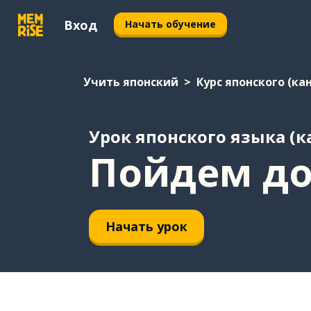
Вход
Начать обучение
Учить японский
Курс японского (ка
Урок японского языка (к
Пойдем до
Начать урок