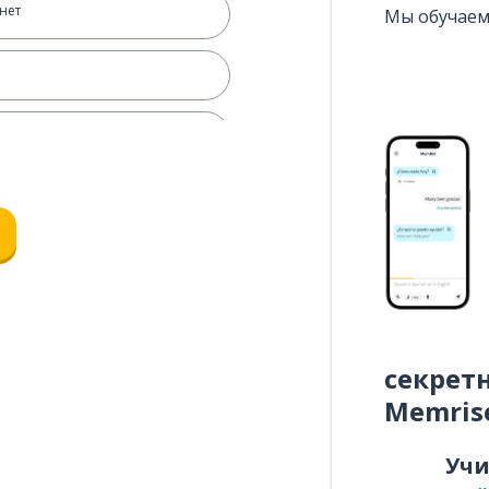
 нет
Мы обучаем
секрет
Memris
Уч