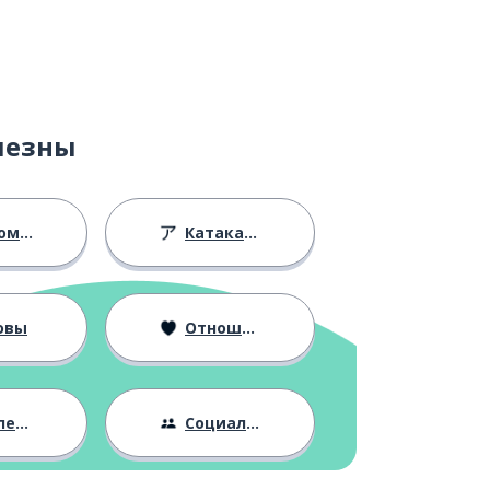
лезны
ство
Катакана
овы
Отношения
ния
Социальная жизнь