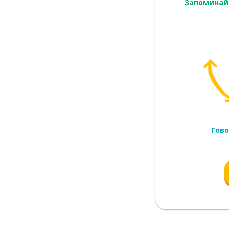
Запоминай
Гово