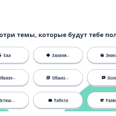
отри темы, которые будут тебе по
Еда
Здоровье
Знаком
бразование
Общество
Осн
утешествия
Работа
Развлече