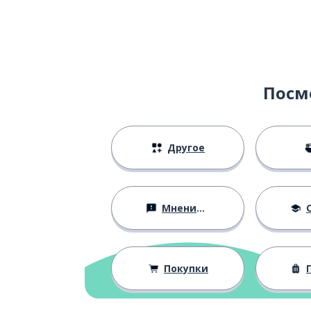
Посм
Другое
Мнения и убеждения
О
Покупки
П