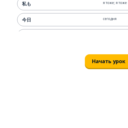
я тоже; я тоже
私も
сегодня
今日
автобус
バス
Начать урок