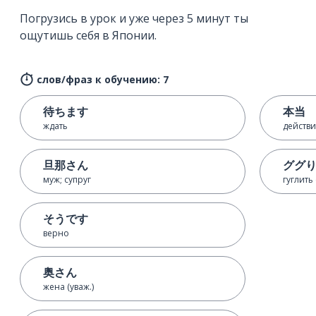
Погрузись в урок и уже через 5 минут ты
ощутишь себя в Японии.
слов/фраз к обучению: 7
待ちます
本当
ждать
действи
旦那さん
ググ
муж; супруг
гуглить
そうです
верно
奥さん
жена (уваж.)