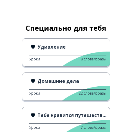
Специально для тебя
Удивление
Уроки
8
слова/фразы
Домашние дела
Уроки
22
слова/фразы
Тебе нравится путешествовать?
Уроки
7
слова/фразы