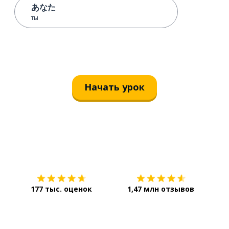
あなた
ты
Начать урок
Загрузить из
App Store
Уст
177 тыс. оценок
1,47 млн отзывов