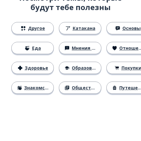
будут тебе полезны
Другое
Катакана
Основы
Еда
Мнения и убеждения
Отношения
Здоровье
Образование
Покупк
Знакомство
Общество
Путешествия
Загрузить из
App Store
Уст