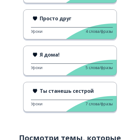
Просто друг
Уроки
4
слова/фразы
Я дома!
Уроки
5
слова/фразы
Ты станешь сестрой
Уроки
7
слова/фразы
Посмотри темы, которые