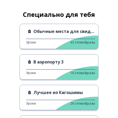
Специально для тебя
Обычные места для свиданий в Сайтаме
Уроки
33
слова/фразы
В аэропорту 3
Уроки
16
слова/фразы
Лучшее из Кагошимы
Уроки
26
слова/фразы