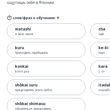
ощутишь себя в Японии.
слов/фраз к обучению: 9
watashi
cha
я; мне; меня
чай
kuru
ke-ki
приходить; прибывать
торт
konkai
kara
в этот раз
с; от
shōkai suru
itada
представлять (кого-либо)
спасибо
shōkai shimasu
обратиться; представить