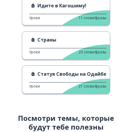
Идите в Кагошиму!
Уроки
11
слова/фразы
Страны
Уроки
23
слова/фразы
Статуя Свободы на Одайбе
Уроки
21
слова/фразы
Посмотри темы, которые
будут тебе полезны