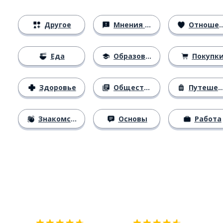
Другое
Мнения и убеждения
Отношения
Еда
Образование
Покупк
Здоровье
Общество
Путешествия
Знакомство
Основы
Работа
Загрузить из
App Store
Уст