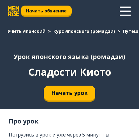
Начать обучение
Учить японский
Курс японского (ромадзи)
Путеш
Урок японского языка (ромадзи)
Сладости Киото
Начать урок
Про урок
Погрузись в урок и уже через 5 минут ты