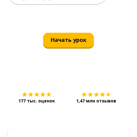
Начать урок
Загрузить из
App Store
Уст
177 тыс. оценок
1,47 млн отзывов