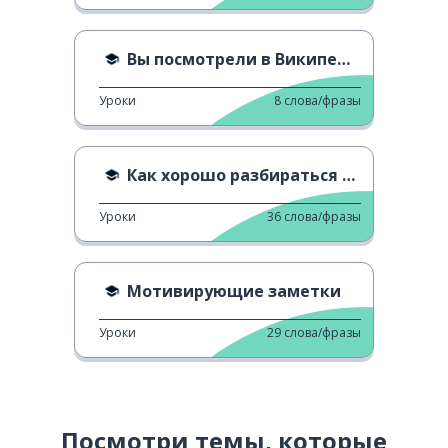
Вы посмотрели в Википедию?
Уроки
8
слова/фразы
Как хорошо разбираться в математике
Уроки
36
слова/фразы
Мотивирующие заметки
Уроки
29
слова/фразы
Посмотри темы, которые