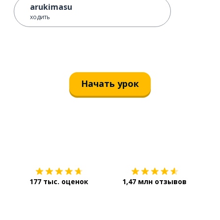
arukimasu
ходить
Начать урок
Загрузить из
App Store
Уст
177 тыс. оценок
1,47 млн отзывов