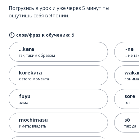
Погрузись в урок и уже через 5 минут ты
ощутишь себя в Японии.
слов/фраз к обучению: 9
...kara
~ne
так; таким образом
... не та
korekara
waka
с этого момента
понима
fuyu
sore
зима
тот
mochimasu
sō
иметь; владеть
так; да