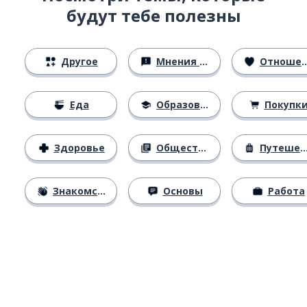
будут тебе полезны
Другое
Мнения и убеждения
Отношения
Еда
Образование
Покупк
Здоровье
Общество
Путешествия
Знакомство
Основы
Работа
Загрузить из
App Store
Уст