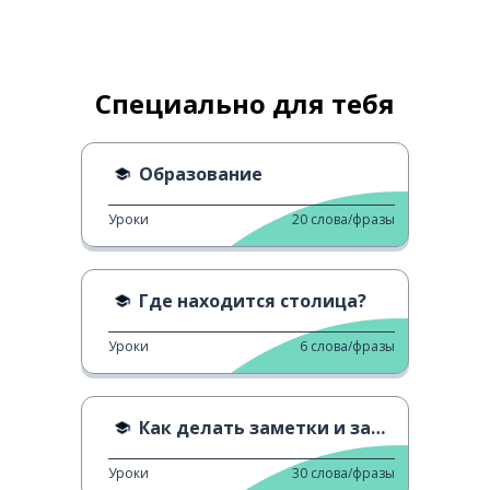
Специально для тебя
Образование
Уроки
20
слова/фразы
Где находится столица?
Уроки
6
слова/фразы
Как делать заметки и запоминать их
Уроки
30
слова/фразы