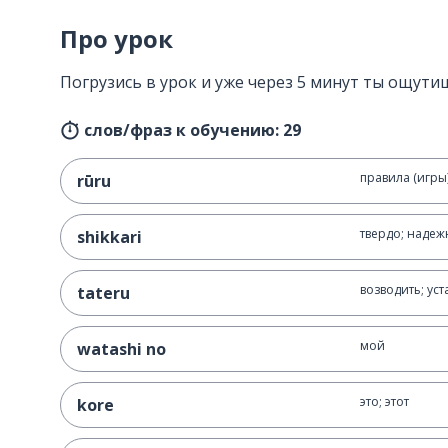
Про урок
Погрузись в урок и уже через 5 минут ты ощутиш
слов/фраз к обучению: 29
правила (игры
rūru
твердо; надеж
shikkari
возводить; уст
tateru
мой
watashi no
это; этот
kore