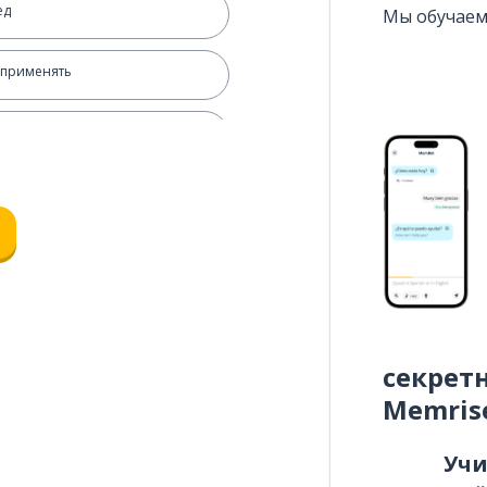
ед
Мы обучаем
 применять
ммировать
секрет
 полный
Memris
Уч