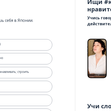
Ищи #к
нравит
Учись гово
ь себя в Японии.
действите
)
но
анавливать; строить
Учи сл