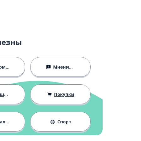
лезны
ство
Мнения и убеждения
ния
Покупки
жизнь
Спорт