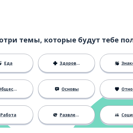
отри темы, которые будут тебе по
Еда
Здоровье
Знаком
бщество
Основы
Отноше
Работа
Развлечения
Социальная 