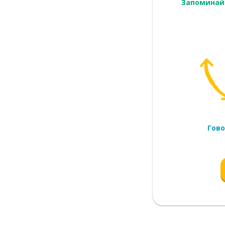
Запоминай
разделять
ктичный
Гово
имый