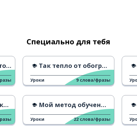
Специально для тебя
ния
Так тепло от обогревателя
фразы
Уроки
9
слова/фразы
Ур
рясающе
их
Мой метод обучения может показаться странным
фразы
Уроки
22
слова/фразы
Ур
; выполнять