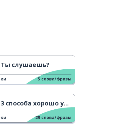
Ты слушаешь?
оки
5
слова/фразы
3 способа хорошо учиться
оки
29
слова/фразы