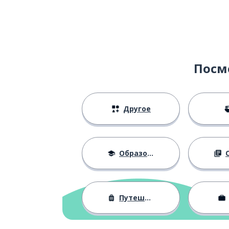
Посм
Другое
Образование
О
Путешествия