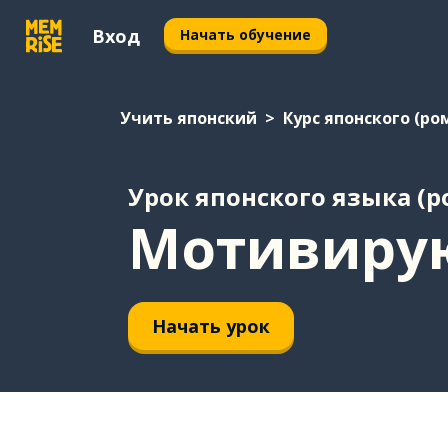
Вход
Начать обучение
Учить японский
Курс японского (ро
Урок японского языка (
Мотивиру
Начать урок