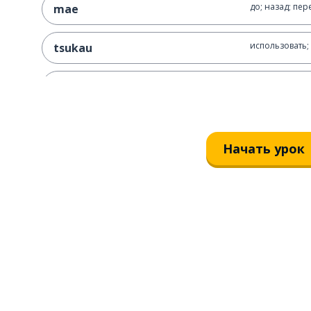
до; назад; пер
mae
использовать;
tsukau
делать
tsukurimasu
обобщать; су
matomeru
Начать урок
тест
tesuto
но
demo
завершенный;
kansei
тонкий
hosoi desu