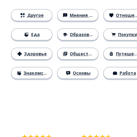
Другое
Мнения и убеждения
Отношения
Еда
Образование
Покупк
Здоровье
Общество
Путешествия
Знакомство
Основы
Работа
Загрузить из
App Store
Уст