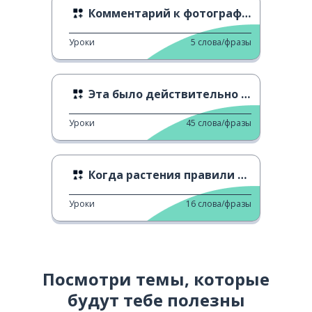
Комментарий к фотографии призрака
Уроки
5
слова/фразы
Эта было действительно страшно
Уроки
45
слова/фразы
Когда растения правили Землей
Уроки
16
слова/фразы
Посмотри темы, которые
будут тебе полезны