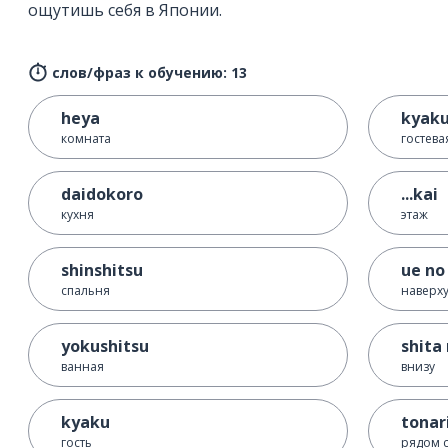
ощутишь себя в Японии.
слов/фраз к обучению: 13
heya
kyaku
комната
гостева
daidokoro
...kai
кухня
этаж
shinshitsu
ue no
спальня
наверх
yokushitsu
shita 
ванная
внизу
kyaku
tonar
гость
рядом 