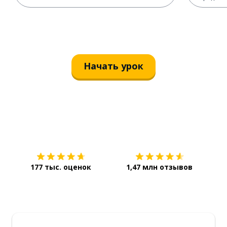
Начать урок
Загрузить из
App Store
Уст
177 тыс. оценок
1,47 млн отзывов