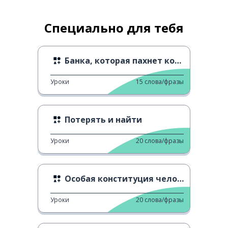
Специально для тебя
Банка, которая пахнет космосом
Уроки
15
слова/фразы
Потерять и найти
Уроки
20
слова/фразы
Особая конституция человека
Уроки
20
слова/фразы