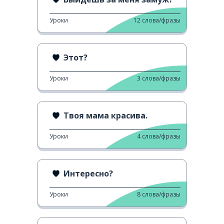
Уроки
12
слова/фразы
Этот?
Уроки
3
слова/фразы
Твоя мама красива.
Уроки
4
слова/фразы
Интересно?
Уроки
8
слова/фразы