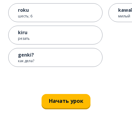
roku
kawa
шесть; 6
милый
kiru
резать
genki?
как дела?
Начать урок