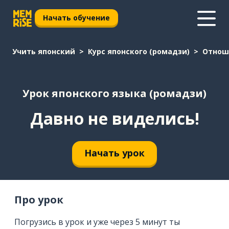
Начать обучение
Учить японский
Курс японского (ромадзи)
Отнош
Урок японского языка (ромадзи)
Давно не виделись!
Начать урок
Про урок
Погрузись в урок и уже через 5 минут ты