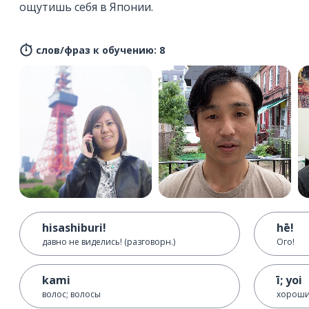
ощутишь себя в Японии.
слов/фраз к обучению: 8
hisashiburi!
hē!
давно не виделись! (разговорн.)
Ого!
kami
ī; yoi
волос; волосы
хороши