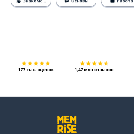
Знакомство
Основы
Работа
Загрузить из
App Store
Уст
177 тыс. оценок
1,47 млн отзывов