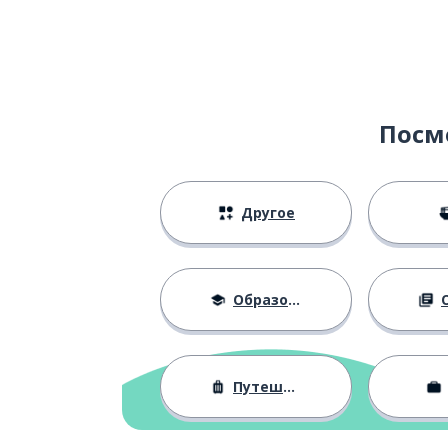
Посм
Другое
Образование
О
Путешествия