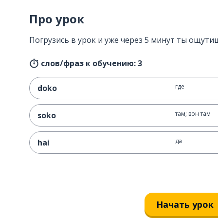
Про урок
Погрузись в урок и уже через 5 минут ты ощутиш
слов/фраз к обучению: 3
где
doko
там; вон там
soko
да
hai
Начать урок