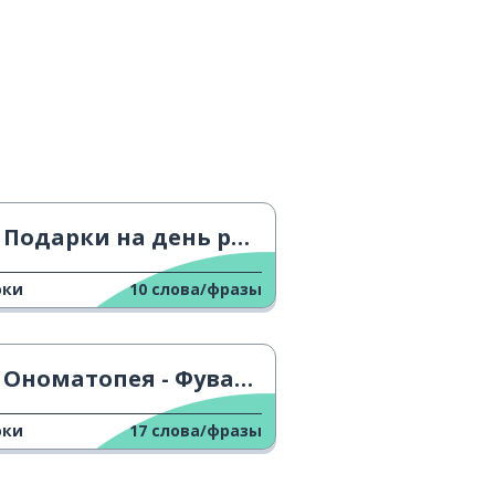
Подарки на день рождения
оки
10
слова/фразы
Ономатопея - ФуваФува
оки
17
слова/фразы