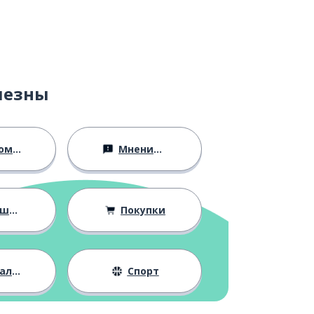
лезны
ство
Мнения и убеждения
ния
Покупки
жизнь
Спорт