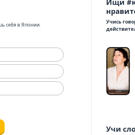
Ищи #к
нравит
Учись гово
ь себя в Японии.
действите
Учи сл