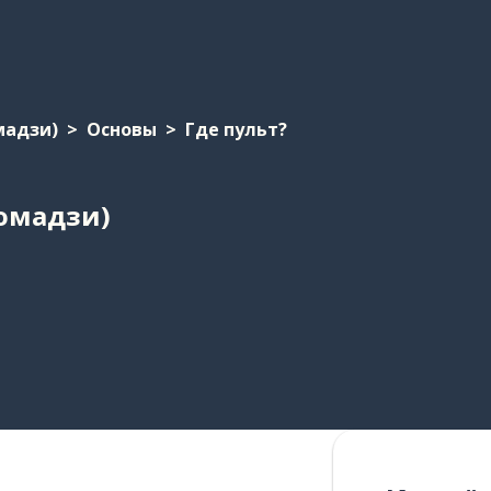
мадзи)
Основы
Где пульт?
ромадзи)