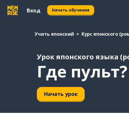
Вход
Начать обучение
Учить японский
Курс японского (ро
Урок японского языка (
Где пульт?
Начать урок