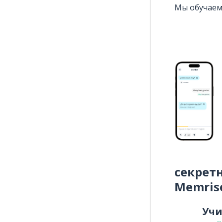
Мы обучаем
секрет
Memris
Уч