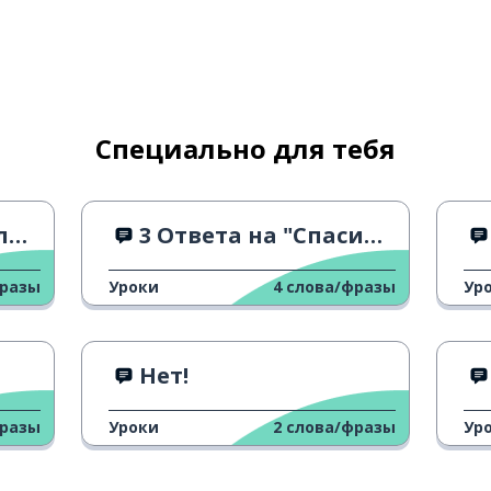
Специально для тебя
?
3 Ответа на "Спасибо"
фразы
Уроки
4
слова/фразы
Ур
Нет!
фразы
Уроки
2
слова/фразы
Ур