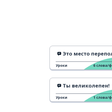
Это место переполнено
Уроки
6
слова/
Ты великолепен!
Уроки
1
слова/