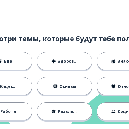
отри темы, которые будут тебе по
Еда
Здоровье
Знаком
бщество
Основы
Отноше
Работа
Развлечения
Социальная 