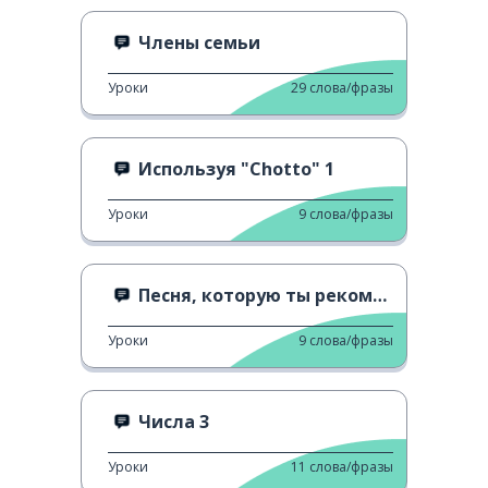
Члены семьи
Уроки
29
слова/фразы
Используя "Chotto" 1
Уроки
9
слова/фразы
Песня, которую ты рекомендовал!
Уроки
9
слова/фразы
Числа 3
Уроки
11
слова/фразы