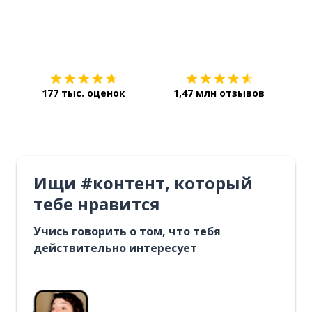
Загрузить из
App Store
Уст
177 тыс. оценок
1,47 млн отзывов
Ищи #контент, который
тебе нравится
Учись говорить о том, что тебя
действительно интересует