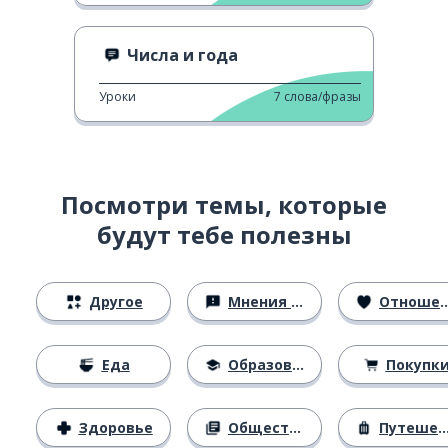
Числа и года
Уроки
7
слова/фразы
Посмотри темы, которые
будут тебе полезны
Другое
Мнения и убеждения
Отношения
Еда
Образование
Покупк
Здоровье
Общество
Путешествия