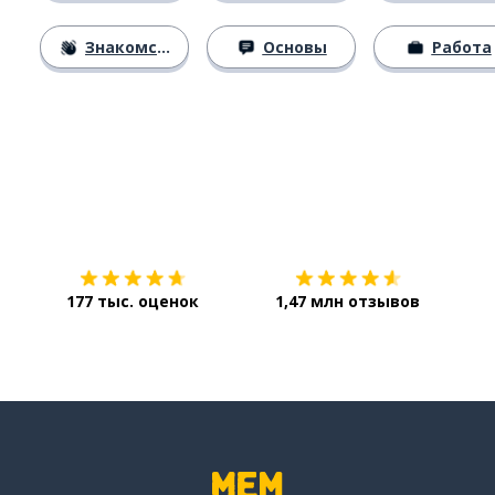
Знакомство
Основы
Работа
Загрузить из
App Store
Уст
177 тыс. оценок
1,47 млн отзывов