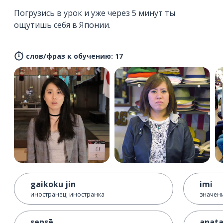
Погрузись в урок и уже через 5 минут ты
ощутишь себя в Японии.
слов/фраз к обучению: 17
gaikoku jin
imi
иностранец; иностранка
значен
sensē
anata