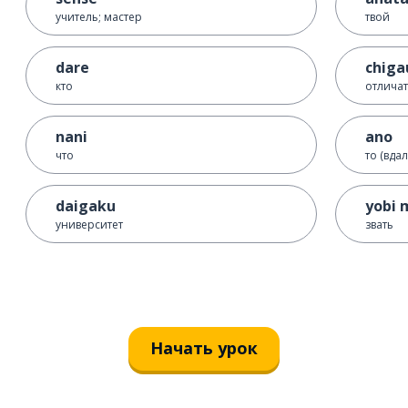
учитель; мастер
твой
dare
chiga
кто
отличат
nani
ano
что
то (вдал
daigaku
yobi 
университет
звать
Начать урок