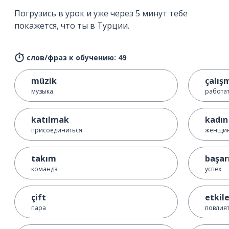
Погрузись в урок и уже через 5 минут тебе
покажется, что ты в Турции.
слов/фраз к обучению: 49
müzik
çalış
музыка
работат
katılmak
kadın
присоединиться
женщи
takım
başar
команда
успех
çift
etkil
пара
повлия