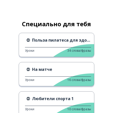
Специально для тебя
Польза пилатеса для здоровья от
Уроки
34
слова/фразы
На матче
Уроки
16
слова/фразы
Любители спорта 1
Уроки
10
слова/фразы