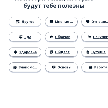
будут тебе полезны
Другое
Мнения и убеждения
Отношения
Еда
Образование
Покупк
Здоровье
Общество
Путешествия
Знакомство
Основы
Работа
Загрузить из
App Store
Уст