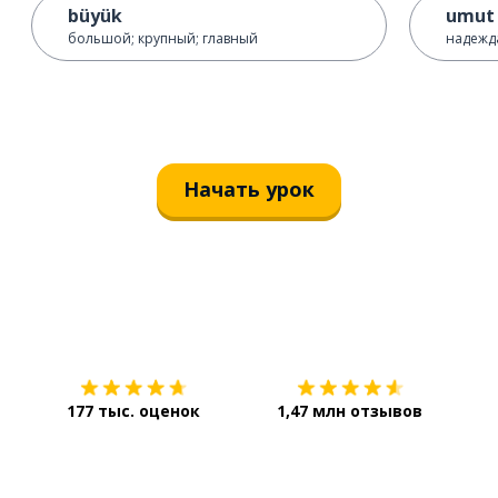
büyük
umut
большой; крупный; главный
надежд
Начать урок
Загрузить из
App Store
Уст
177 тыс. оценок
1,47 млн отзывов