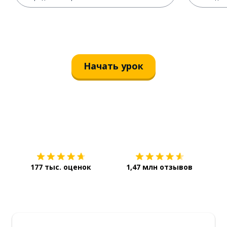
Начать урок
Загрузить из
App Store
Уст
177 тыс. оценок
1,47 млн отзывов