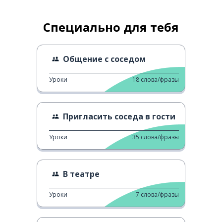
Специально для тебя
Общение с соседом
Уроки
18
слова/фразы
Пригласить соседа в гости
Уроки
35
слова/фразы
В театре
Уроки
7
слова/фразы