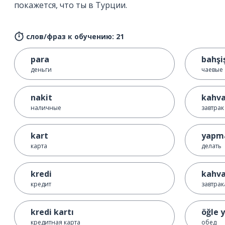
покажется, что ты в Турции.
слов/фраз к обучению: 21
para
bahşi
деньги
чаевые
nakit
kahva
наличные
завтрак
kart
yapm
карта
делать
kredi
kahva
кредит
завтрак
kredi kartı
öğle 
кредитная карта
обед