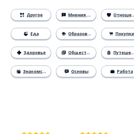
Другое
Мнения и убеждения
Отношения
Еда
Образование
Покупк
Здоровье
Общество
Путешествия
Знакомство
Основы
Работа
Загрузить из
App Store
Уст