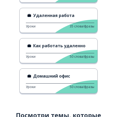
Удаленная работа
Уроки
35
слова/фразы
Как работать удаленно
Уроки
50
слова/фразы
Домашний офис
Уроки
50
слова/фразы
Посмотри темы, которые