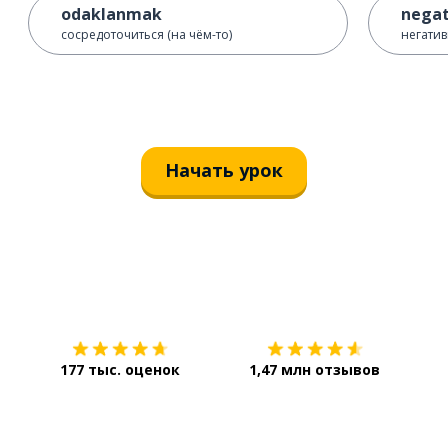
odaklanmak
negat
сосредоточиться (на чём-то)
негати
Начать урок
Загрузить из
App Store
Уст
177 тыс. оценок
1,47 млн отзывов