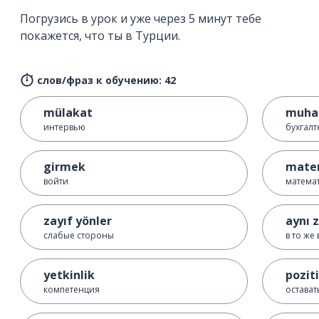
Погрузись в урок и уже через 5 минут тебе
покажется, что ты в Турции.
слов/фраз к обучению: 42
mülakat
muha
интервью
бухгал
girmek
mate
войти
матема
zayıf yönler
aynı
слабые стороны
в то же
yetkinlik
pozit
компетенция
остават