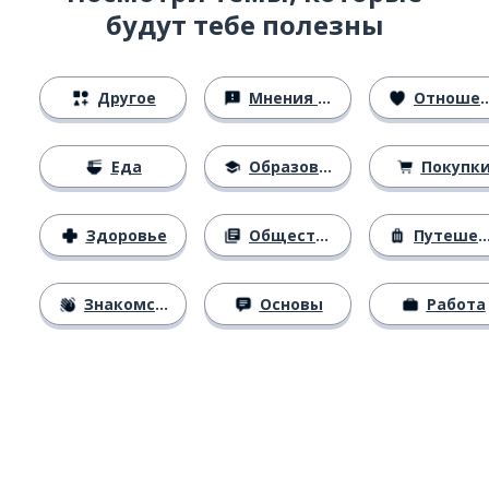
будут тебе полезны
Другое
Мнения и убеждения
Отношения
Еда
Образование
Покупк
Здоровье
Общество
Путешествия
Знакомство
Основы
Работа
Загрузить из
App Store
Уст