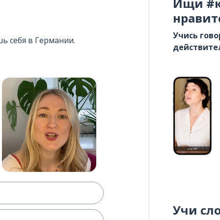
Ищи #к
нравит
Учись гово
шь себя в Германии.
действите
Учи сл