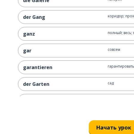
die Galerie
коридор; про
der Gang
полный; весь;
ganz
совсем
gar
гарантироват
garantieren
сад
der Garten
газ
das Gas
гость; гости
der Gast; die Gäste
Начать урок
здание; структ