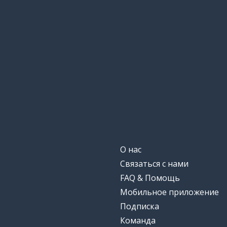
gemeinsam
сообщество
die Gemeinschaft
овощ
das Gemüse
уютный; комф
gemütlich
точно!
genau!
в равной степ
genauso
О нас
Связаться с нами
поколение
die Generation
FAQ & Помощь
Мобильное приложение
нравиться; по
genießen
Подписка
наслаждаться
Команда