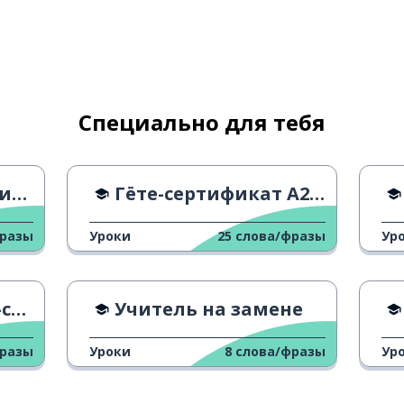
Специально для тебя
нии
Гёте-сертификат A2 - Социальные взаимодействия
фразы
Уроки
25
слова/фразы
Ур
- J
Учитель на замене
фразы
Уроки
8
слова/фразы
Ур
во