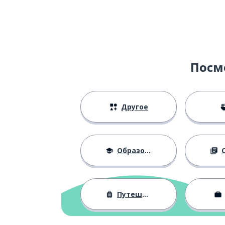
das Gefühl
против
gegen
противник
Gegner
Посм
район; местно
die Gegend
Другое
контраст; про
der Gegensatz
предмет
der Gegenstand
Образование
О
противополож
das Gegenteil
Путешествия
напротив; пр
gegenüber
зарплата