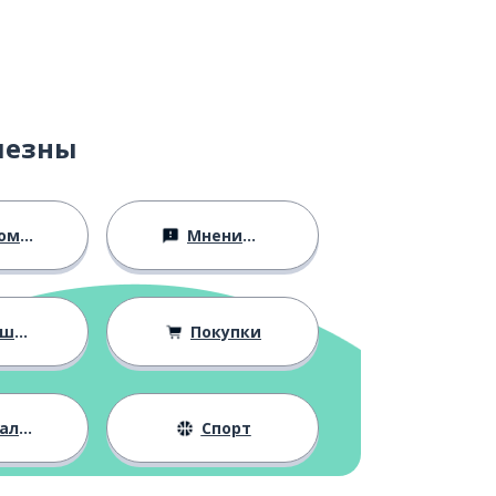
лезны
ство
Мнения и убеждения
ния
Покупки
жизнь
Спорт