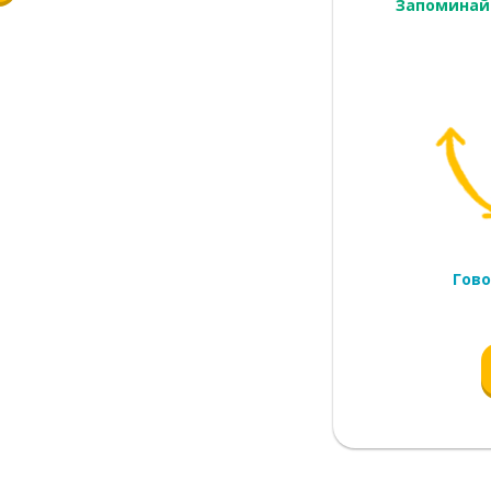
Запоминай
; участок
Гово
мер оплаты
я
е