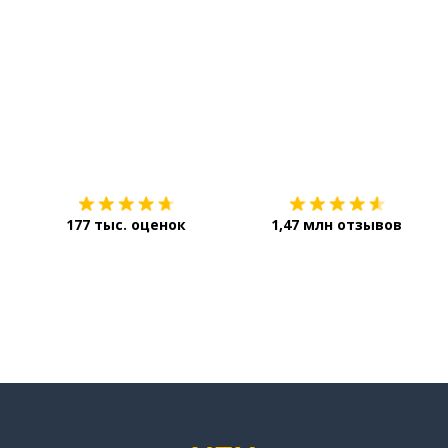
Загрузить из
App Store
177 тыс. оценок
1,47 млн отзывов
применяться
стно