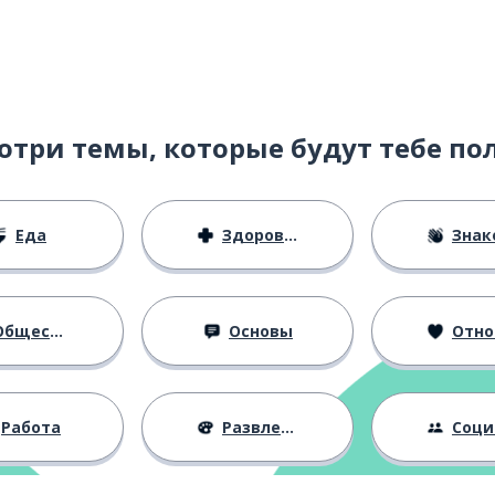
отри темы, которые будут тебе по
сть
Еда
Здоровье
Знаком
тивоположность
бщество
Основы
Отноше
ность
Работа
Развлечения
Социальная 
отивоположный