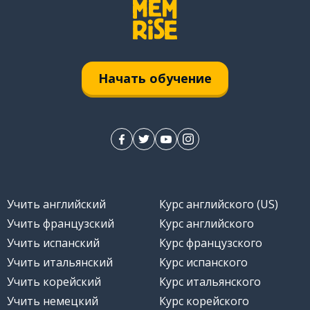
Начать обучение
ортабельный
ени
Учить английский
Курс английского (US)
Учить французский
Курс английского
Учить испанский
Курс французского
Учить итальянский
Курс испанского
лучать удовольствие;
Учить корейский
Курс итальянского
Учить немецкий
Курс корейского