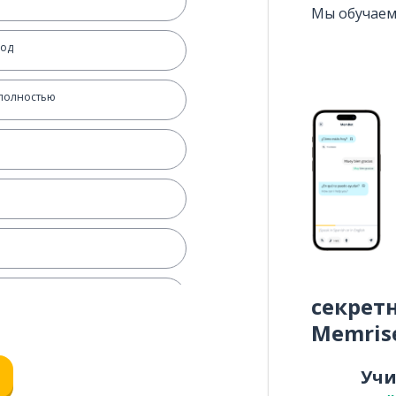
Мы обучаем
ход
 полностью
ь
секрет
Memris
Уч
ура