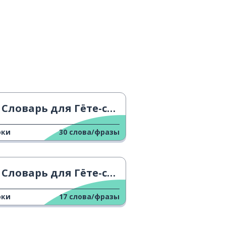
Словарь для Гёте-сертификата A1 - L
оки
30
слова/фразы
Словарь для Гёте-сертификата A1 - V
оки
17
слова/фразы