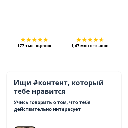
Загрузить из
App Store
Уст
177 тыс. оценок
1,47 млн отзывов
Ищи #контент, который
тебе нравится
Учись говорить о том, что тебя
действительно интересует