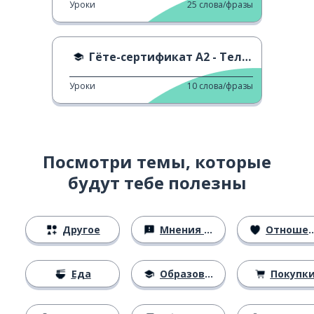
Уроки
25
слова/фразы
Гёте-сертификат A2 - Тело и забота о себе
Уроки
10
слова/фразы
Посмотри темы, которые
будут тебе полезны
Другое
Мнения и убеждения
Отношения
Еда
Образование
Покупк