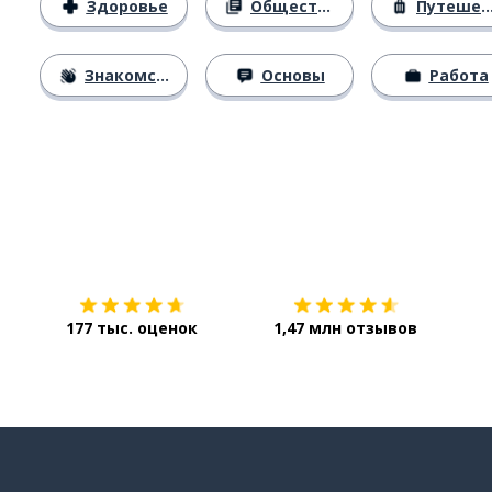
Здоровье
Общество
Путешествия
Знакомство
Основы
Работа
Загрузить из
App Store
Уст
177 тыс. оценок
1,47 млн отзывов