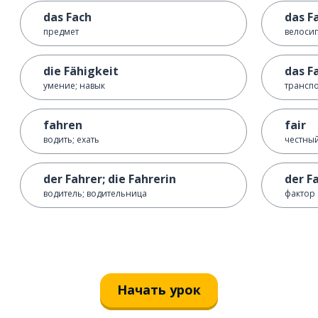
das Fach
das F
предмет
велоси
die Fähigkeit
das F
умение; навык
транспо
fahren
fair
водить; ехать
честный
der Fahrer; die Fahrerin
der F
водитель; водительница
фактор
Начать урок