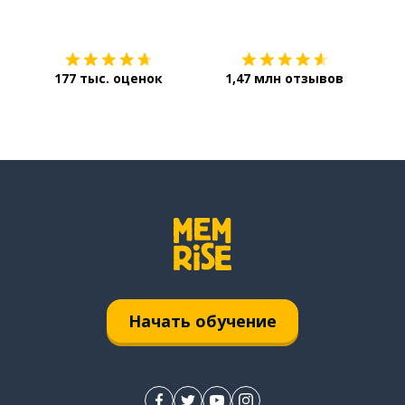
Загрузить из
App Store
Уст
177 тыс. оценок
1,47 млн отзывов
Начать обучение