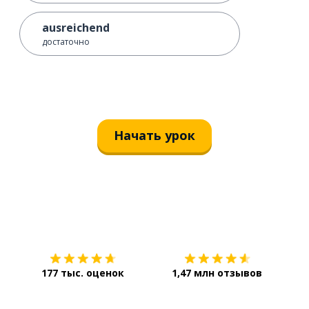
ausreichend
достаточно
Начать урок
Загрузить из
App Store
Уст
177 тыс. оценок
1,47 млн отзывов