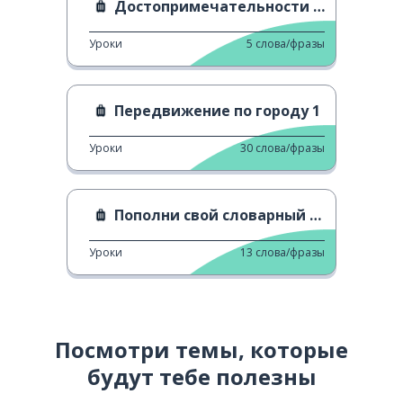
Достопримечательности родного города
Уроки
5
слова/фразы
Передвижение по городу 1
Уроки
30
слова/фразы
Пополни свой словарный запас: места 2
Уроки
13
слова/фразы
Посмотри темы, которые
будут тебе полезны