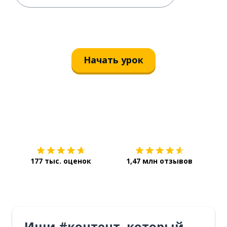
Начать урок
Загрузить из
App Store
Уст
177 тыс. оценок
1,47 млн отзывов
Ищи #контент, который