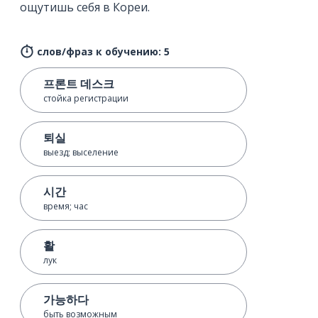
ощутишь себя в Кореи.
слов/фраз к обучению: 5
프론트 데스크
стойка регистрации
퇴실
выезд; выселение
시간
время; час
활
лук
가능하다
быть возможным