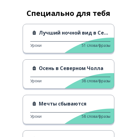
Специально для тебя
Лучший ночной вид в Сеуле
Уроки
51
слова/фразы
Осень в Северном Чолла
Уроки
38
слова/фразы
Мечты сбываются
Уроки
58
слова/фразы