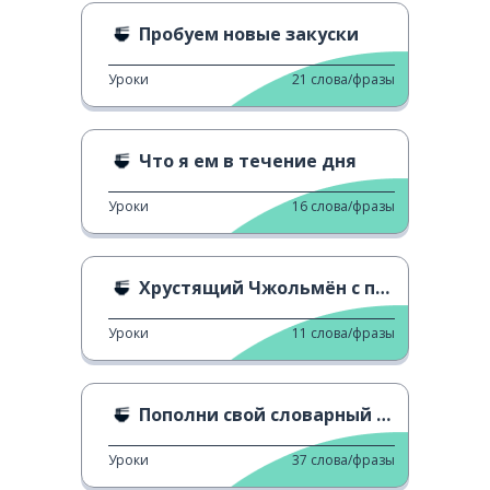
Пробуем новые закуски
Уроки
21
слова/фразы
Что я ем в течение дня
Уроки
16
слова/фразы
Хрустящий Чжольмён с проростками бобов
Уроки
11
слова/фразы
Пополни свой словарный запас: еда
Уроки
37
слова/фразы