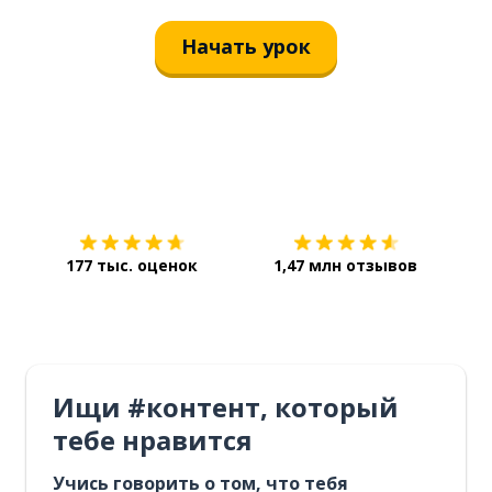
Начать урок
Загрузить из
App Store
Уст
177 тыс. оценок
1,47 млн отзывов
Ищи #контент, который
тебе нравится
Учись говорить о том, что тебя