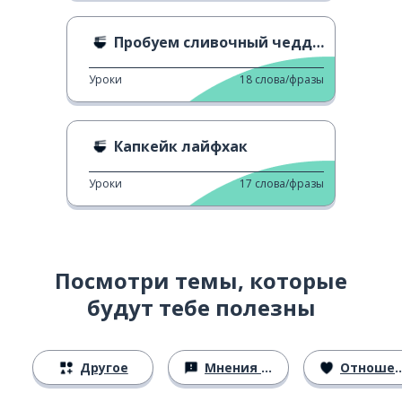
Пробуем сливочный чеддар с хлебом
Уроки
18
слова/фразы
Капкейк лайфхак
Уроки
17
слова/фразы
Посмотри темы, которые
будут тебе полезны
Другое
Мнения и убеждения
Отношения