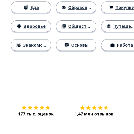
Еда
Образование
Покупк
Здоровье
Общество
Путешествия
Знакомство
Основы
Работа
Загрузить из
App Store
Уст
177 тыс. оценок
1,47 млн отзывов