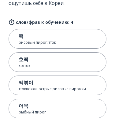
ощутишь себя в Кореи.
слов/фраз к обучению: 4
떡
рисовый пирог; тток
호떡
хотток
떡볶이
ттокпокки; острые рисовые пирожки
어묵
рыбный пирог