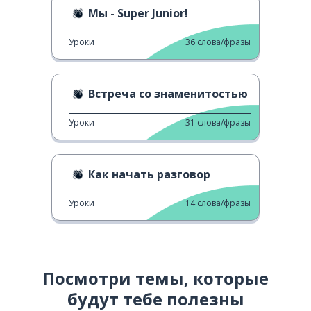
Мы - Super Junior!
Уроки
36
слова/фразы
Встреча со знаменитостью
Уроки
31
слова/фразы
Как начать разговор
Уроки
14
слова/фразы
Посмотри темы, которые
будут тебе полезны