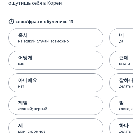
ощутишь себя в Кореи.
слов/фраз к обучению: 13
혹시
네
на всякий случай; возможно
да
어떻게
근데
как
кстати
아니에요
잘하
нет
делать 
제일
말
лучший; первый
слово;
제
하다
мой (скромное)
делать