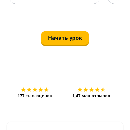
Начать урок
Загрузить из
App Store
Уст
177 тыс. оценок
1,47 млн отзывов