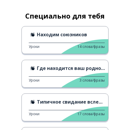
Специально для тебя
Находим союзников
Уроки
14
слова/фразы
Где находится ваш родной город?
Уроки
3
слова/фразы
Типичное свидание вслепую
Уроки
17
слова/фразы