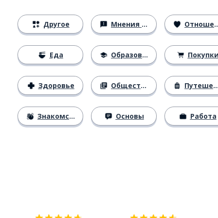
Другое
Мнения и убеждения
Отношения
Еда
Образование
Покупк
Здоровье
Общество
Путешествия
Знакомство
Основы
Работа
Загрузить из
App Store
Уст