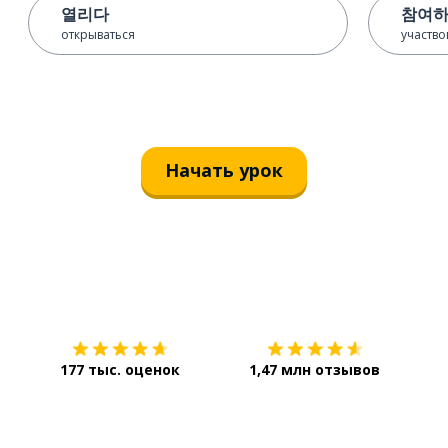
열리다
참여
открываться
участво
Начать урок
Загрузить из
App Store
Уст
177 тыс. оценок
1,47 млн отзывов