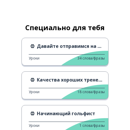
Специально для тебя
Давайте отправимся на Олимпиаду в Париж
Уроки
34
слова/фразы
Качества хороших тренеров
Уроки
18
слова/фразы
Начинающий гольфист
Уроки
1
слова/фразы