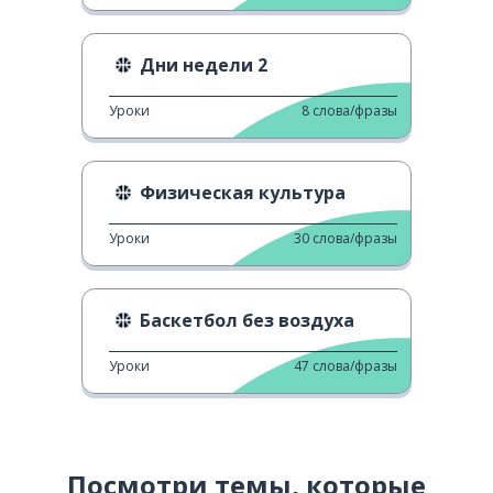
Дни недели 2
Уроки
8
слова/фразы
Физическая культура
Уроки
30
слова/фразы
Баскетбол без воздуха
Уроки
47
слова/фразы
Посмотри темы, которые