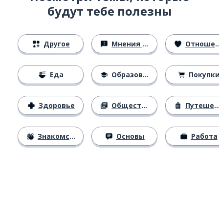
будут тебе полезны
Другое
Мнения и убеждения
Отношения
Еда
Образование
Покупк
Здоровье
Общество
Путешествия
Знакомство
Основы
Работа
Загрузить из
App Store
Уст