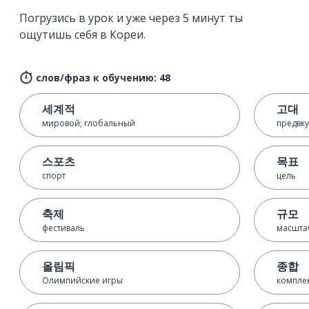
Погрузись в урок и уже через 5 минут ты
ощутишь себя в Кореи.
слов/фраз к обучению: 48
세계적
고대
мировой; глобальный
предвк
스포츠
목표
спорт
цель
축제
규모
фестиваль
масшта
올림픽
종합
Олимпийские игры
компле