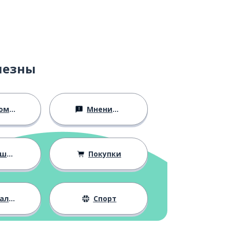
лезны
ство
Мнения и убеждения
ния
Покупки
жизнь
Спорт