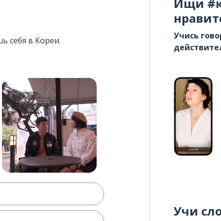
Ищи #к
нравит
Учись гово
ь себя в Кореи.
действите
Учи сл