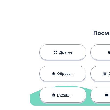
설탕
соль
소금
это
이거
Посм
очень
완전
Другое
перец
후추
рассеивать; р
뿌리다
Образование
О
очень; действ
아주
Путешествия
только; прост
그냥
пересекать; п