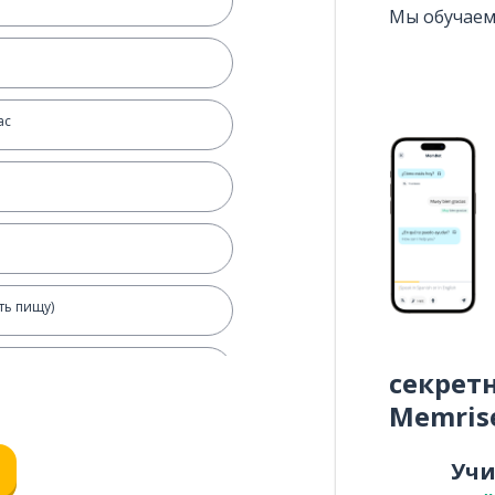
Мы обучаем
ас
ть пищу)
ься
секрет
Memris
Уч
какой-то