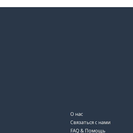
좋아요
много
많이
ест
먹어요
спасибо
감사해요
О нас
Связаться с нами
FAQ & Помощь