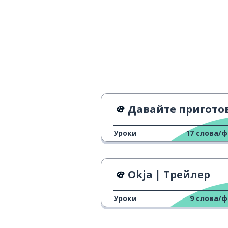
방향
противополож
반대
падать; пропа
빠지다
кисть руки
손
Давайте приготовим Джапче вместе с BT
быть травмир
다치다
Уроки
17
слова/
беспокойство
걱정
тоже; так
너무
Okja | Трейлер
Уроки
9
слова/
лимон
레몬
сахар