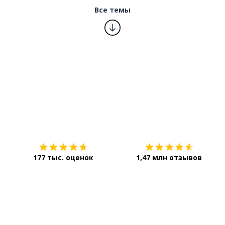
Все темы
о
 себе
ый
Загрузить из
App Store
177 тыс. оценок
1,47 млн отзывов
инальный