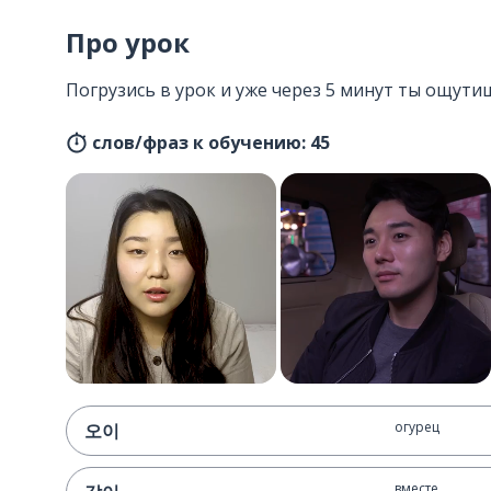
Про урок
Погрузись в урок и уже через 5 минут ты ощутиш
слов/фраз к обучению: 45
огурец
오이
вместе