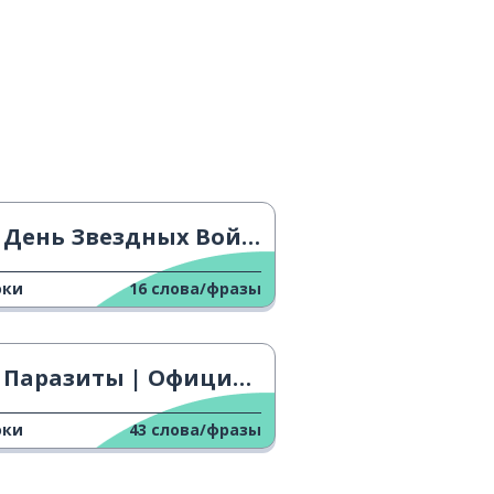
День Звездных Войн на кинофестивале
оки
16
слова/фразы
Паразиты | Официальный трейлер
оки
43
слова/фразы