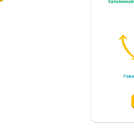
Запоминай
му
ожить
Гово
сности