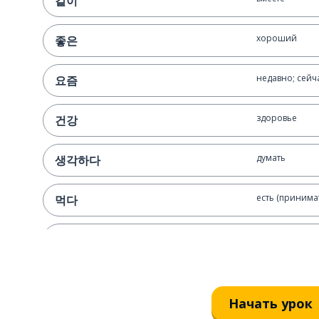
같이
хороший
좋은
недавно; сейч
요즘
здоровье
건강
думать
생각하다
есть (принима
먹다
иметь; остават
있다
метод
방법
Начать урок
что; который; 