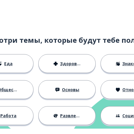
отри темы, которые будут тебе по
Еда
Здоровье
Знаком
азбрасывать
бщество
Основы
Отноше
ительно
Работа
Развлечения
Социальная 
о
ерешагнуть