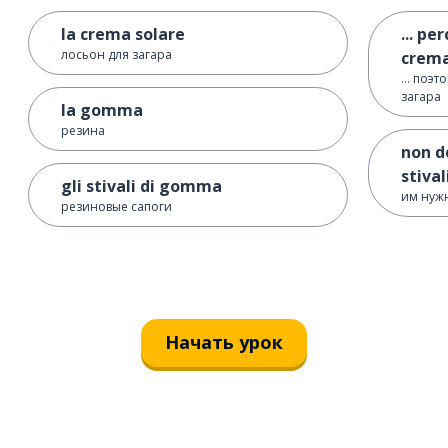
la crema solare
... pe
лосьон для загара
crema
... поэ
загара
la gomma
резина
non d
stiva
gli stivali di gomma
им нуж
резиновые сапоги
Начать урок