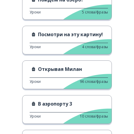
Уроки
5
слова/фразы
Посмотри на эту картину!
Уроки
4
слова/фразы
Открывая Милан
Уроки
96
слова/фразы
В аэропорту 3
Уроки
10
слова/фразы