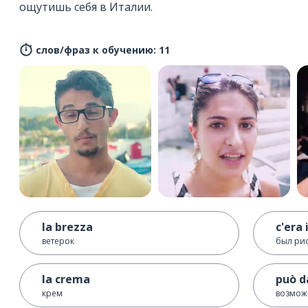
ощутишь себя в Италии.
слов/фраз к обучению: 11
la brezza
c'era 
ветерок
был рис
la crema
può da
крем
возмож