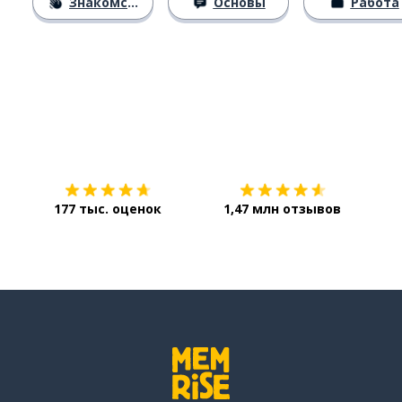
Знакомство
Основы
Работа
Загрузить из
App Store
Уст
177 тыс. оценок
1,47 млн отзывов