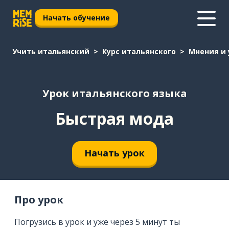
Начать обучение
Учить итальянский
Курс итальянского
Мнения и
Урок итальянского языка
Быстрая мода
Начать урок
Про урок
Погрузись в урок и уже через 5 минут ты