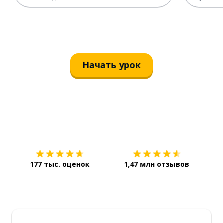
Начать урок
Загрузить из
App Store
Уст
177 тыс. оценок
1,47 млн отзывов