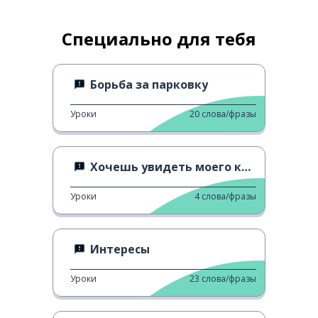
Специально для тебя
Борьба за парковку
Уроки
20
слова/фразы
Хочешь увидеть моего кота?
Уроки
4
слова/фразы
Интересы
Уроки
23
слова/фразы