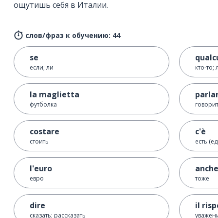
ощутишь себя в Италии.
слов/фраз к обучению: 44
se
qualc
если; ли
кто-то;
la maglietta
parla
футболка
говорит
costare
c'è
стоить
есть (ед.
l'euro
anch
евро
тоже
dire
il ris
сказать; рассказать
уважен