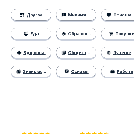
Другое
Мнения и убеждения
Отношения
Еда
Образование
Покупк
Здоровье
Общество
Путешествия
Знакомство
Основы
Работа
Загрузить из
App Store
Уст