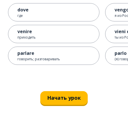
dove
vengo
где
я из Ро
venire
vieni 
приходить
ты из Р
parlare
parlo
говорить; разговаривать
(я) гов
Начать урок