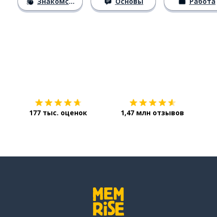
Знакомство
Основы
Работа
Загрузить из
App Store
Уст
177 тыс. оценок
1,47 млн отзывов