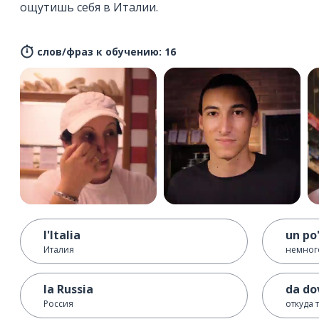
ощутишь себя в Италии.
слов/фраз к обучению: 16
l'Italia
un po
Италия
немног
la Russia
da do
Россия
откуда 