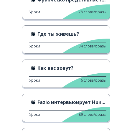
Уроки
78
слова/фразы
Где ты живешь?
Уроки
34
слова/фразы
Как вас зовут?
Уроки
6
слова/фразы
Fazio интервьюирует Hunziker
Уроки
89
слова/фразы