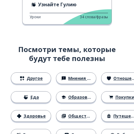
Узнайте Гулию
Уроки
34
слова/фразы
Посмотри темы, которые
будут тебе полезны
Другое
Мнения и убеждения
Отношения
Еда
Образование
Покупк
Здоровье
Общество
Путешествия