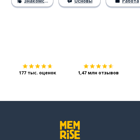
Знакомство
Основы
Работа
Загрузить из
App Store
Уст
177 тыс. оценок
1,47 млн отзывов