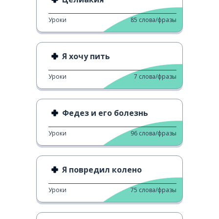
Уроки
85
слова/фразы
Я хочу пить
Уроки
7
слова/фразы
Федез и его болезнь
Уроки
96
слова/фразы
Я повредил колено
Уроки
75
слова/фразы