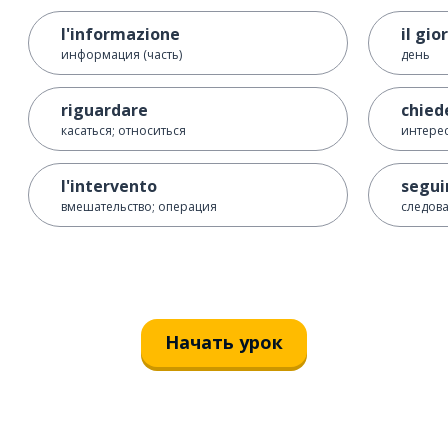
l'informazione
il gio
информация (часть)
день
riguardare
chied
касаться; относиться
интерес
l'intervento
segui
вмешательство; операция
следова
Начать урок