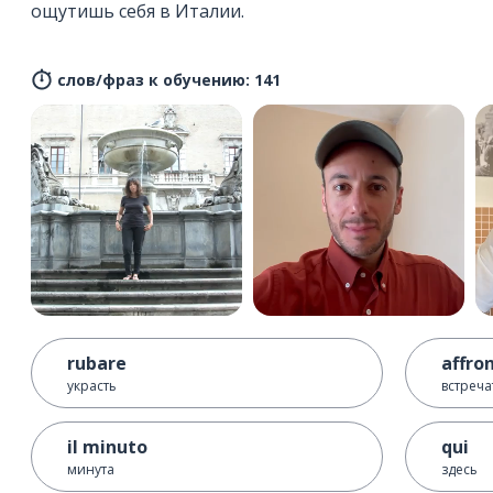
ощутишь себя в Италии.
слов/фраз к обучению: 141
rubare
affro
украсть
встреча
il minuto
qui
минута
здесь