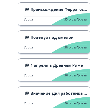
Происхождение Феррагосто
Уроки
35
слова/фразы
Поцелуй под омелой
Уроки
38
слова/фразы
1 апреля в Древнем Риме
Уроки
30
слова/фразы
Значение Дня работника в наше время
Уроки
46
слова/фразы