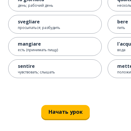
день; рабочий день
нескол
svegliare
bere
просыпаться; разбудить
пить
mangiare
l'acq
есть (принимать пищу)
вода
sentire
mett
чувствовать; слышать
положит
Начать урок