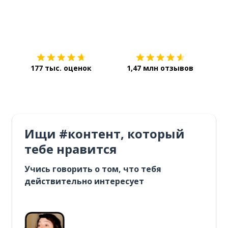
Загрузить из
App Store
Уст
177 тыс. оценок
1,47 млн отзывов
Ищи #контент, который
тебе нравится
Учись говорить о том, что тебя
действительно интересует