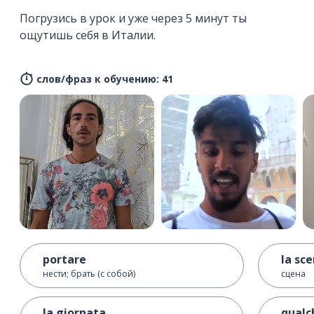
Погрузись в урок и уже через 5 минут ты
ощутишь себя в Италии.
слов/фраз к обучению: 41
portare
la sc
нести; брать (с собой)
сцена
la giornata
qualc