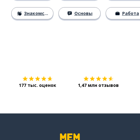
Знакомство
Основы
Работа
Загрузить из
App Store
Уст
177 тыс. оценок
1,47 млн отзывов