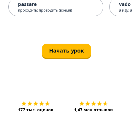
passare
vado
проходить; проводить (время)
я иду; я
Начать урок
Загрузить из
App Store
Уст
177 тыс. оценок
1,47 млн отзывов