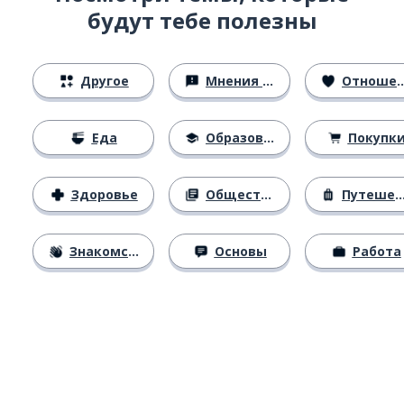
будут тебе полезны
Другое
Мнения и убеждения
Отношения
Еда
Образование
Покупк
Здоровье
Общество
Путешествия
Знакомство
Основы
Работа
Загрузить из
App Store
Уст