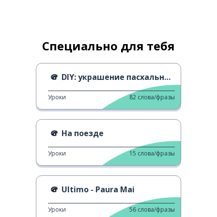
Специально для тебя
DIY: украшение пасхальных яиц
Уроки
82
слова/фразы
На поезде
Уроки
15
слова/фразы
Ultimo - Paura Mai
Уроки
56
слова/фразы