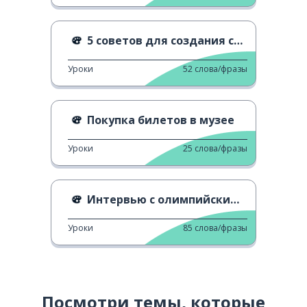
5 советов для создания селфи
Уроки
52
слова/фразы
Покупка билетов в музее
Уроки
25
слова/фразы
Интервью с олимпийским медалистом
Уроки
85
слова/фразы
Посмотри темы, которые