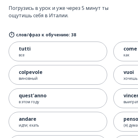
Погрузись в урок и уже через 5 минут ты
ощутишь себя в Италии.
слов/фраз к обучению: 38
tutti
come
все
как
colpevole
vuoi
виновный
хочешь
quest'anno
vince
в этом году
выигра
andare
pens
идти; ехать
(я) дум