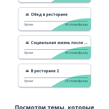
Обед в ресторане
Уроки
66
слова/фразы
Социальная жизнь после Covid
Уроки
69
слова/фразы
В ресторане 2
Уроки
29
слова/фразы
Посмотри темы, которые