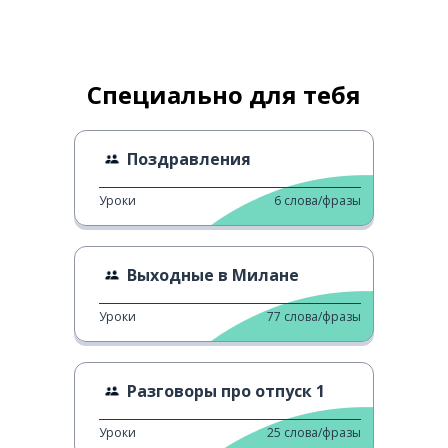
Специально для тебя
Поздравления
Уроки
6
слова/фразы
Выходные в Милане
Уроки
77
слова/фразы
Разговоры про отпуск 1
Уроки
25
слова/фразы