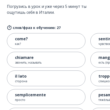
Погрузись в урок и уже через 5 минут ты
ощутишь себя в Италии.
слов/фраз к обучению: 27
come?
senti
как?
чувство
chiamare
mang
звонить; называть
есть (п
il lato
tropp
сторона
слишк
semplicemente
pesa
просто
тяжёлы