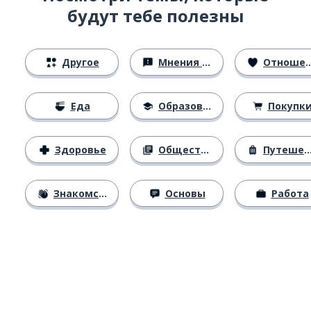
будут тебе полезны
Другое
Мнения и убеждения
Отношения
Еда
Образование
Покупк
Здоровье
Общество
Путешествия
Знакомство
Основы
Работа
Загрузить из
App Store
Уст