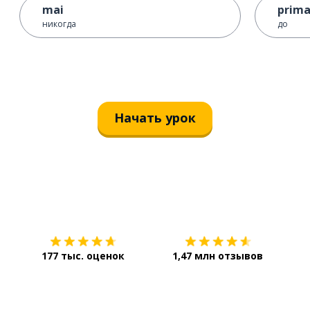
mai
prim
никогда
до
Начать урок
Загрузить из
App Store
Уст
177 тыс. оценок
1,47 млн отзывов