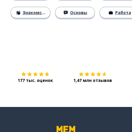
Знакомство
Основы
Работа
Загрузить из
App Store
Уст
177 тыс. оценок
1,47 млн отзывов