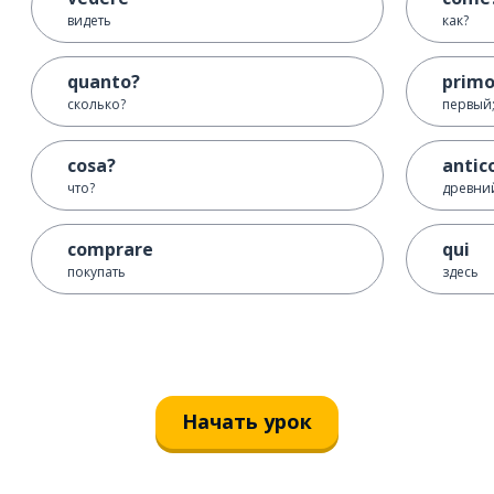
видеть
как?
quanto?
prim
сколько?
первый;
cosa?
antic
что?
древни
comprare
qui
покупать
здесь
Начать урок