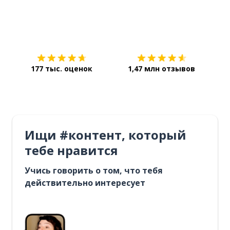
Загрузить из
App Store
Уст
177 тыс. оценок
1,47 млн отзывов
Ищи #контент, который
тебе нравится
Учись говорить о том, что тебя
действительно интересует