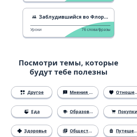
Заблудившийся во Флоренции
Уроки
76
слова/фразы
Посмотри темы, которые
будут тебе полезны
Другое
Мнения и убеждения
Отношения
Еда
Образование
Покупк
Здоровье
Общество
Путешествия