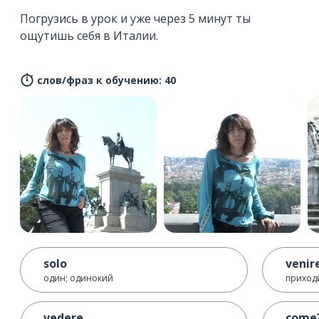
Погрузись в урок и уже через 5 минут ты
ощутишь себя в Италии.
слов/фраз к обучению: 40
solo
venir
один; одинокий
приход
vedere
come