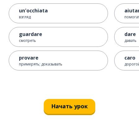
un'occhiata
aiuta
взгляд
помога
guardare
dare
смотреть
давать
provare
caro
примерять; доказывать
дорого
Начать урок