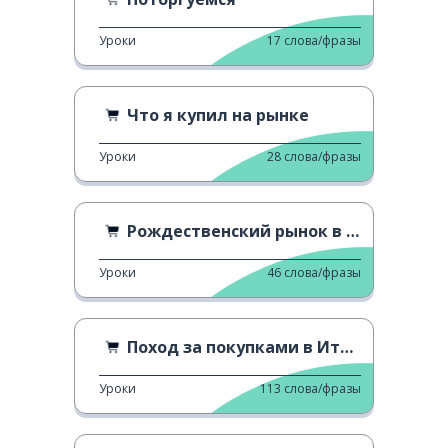
Уроки
17
слова/фразы
Что я купил на рынке
Уроки
28
слова/фразы
Рождественский рынок в Тренто
Уроки
46
слова/фразы
Поход за покупками в Италии
Уроки
113
слова/фразы