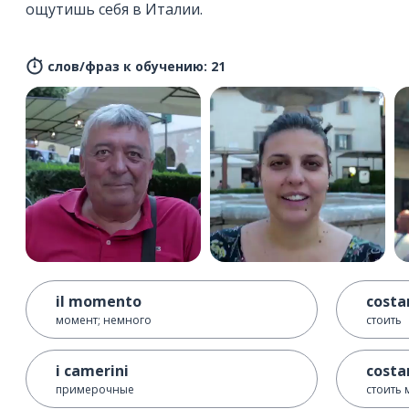
ощутишь себя в Италии.
слов/фраз к обучению: 21
il momento
costa
момент; немного
стоить
i camerini
costa
примерочные
стоить 