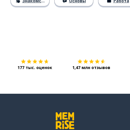
Знакомство
Основы
Работа
Загрузить из
App Store
Уст
177 тыс. оценок
1,47 млн отзывов