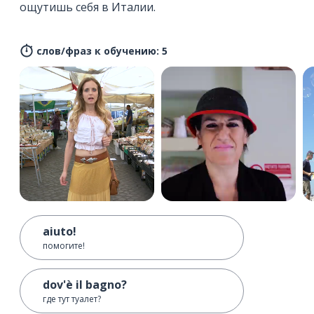
ощутишь себя в Италии.
слов/фраз к обучению: 5
aiuto!
помогите!
dov'è il bagno?
где тут туалет?