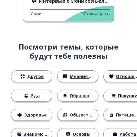
Интервью с Моникой Беллуччи
Уроки
57
слова/фразы
Посмотри темы, которые
будут тебе полезны
Другое
Мнения и убеждения
Отношения
Еда
Образование
Покупк
Здоровье
Общество
Путешествия
Знакомство
Основы
Работа