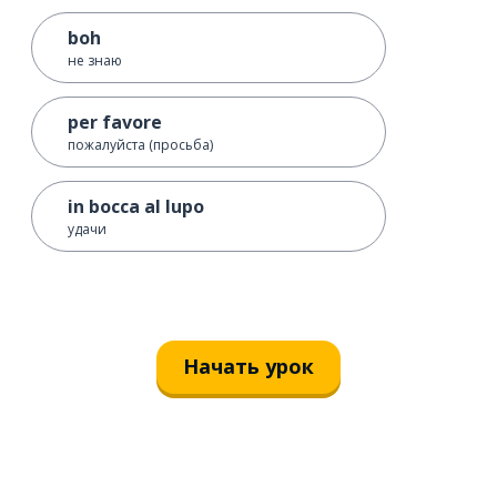
boh
не знаю
per favore
пожалуйста (просьба)
in bocca al lupo
удачи
Начать урок
Загрузить из
App Store
Уст