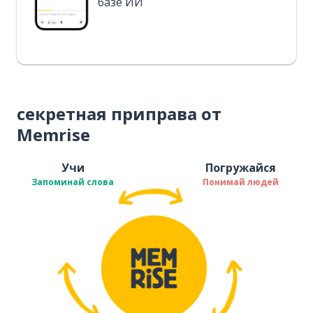
базе ИИ
секретная приправа от
Memrise
Учи
Погружайся
Запоминай слова
Понимай людей