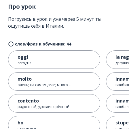
Про урок
Погрузись в урок и уже через 5 минут ты
ощутишь себя в Италии.
слов/фраз к обучению: 44
oggi
la ra
сегодня
девушк
molto
innam
очень; на самом деле; много ...
влюбит
contento
inna
радостный; удовлетворённый
влюбле
ho
stup
у меня есть
потряс