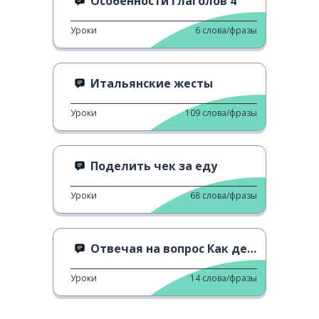
Особенности глаголов 4
Уроки
6
слова/фразы
Итальянские жесты
Уроки
109
слова/фразы
Поделить чек за еду
Уроки
68
слова/фразы
Отвечая на вопрос Как дела? 3
Уроки
14
слова/фразы