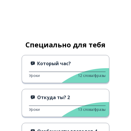
Специально для тебя
Который час?
Уроки
12
слова/фразы
Откуда ты? 2
Уроки
13
слова/фразы