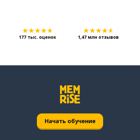
Загрузить из
App Store
Уст
177 тыс. оценок
1,47 млн отзывов
Начать обучение