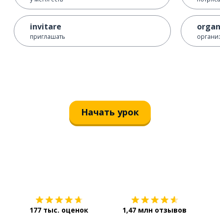
invitare
organ
приглашать
органи
Начать урок
Загрузить из
App Store
Уст
177 тыс. оценок
1,47 млн отзывов