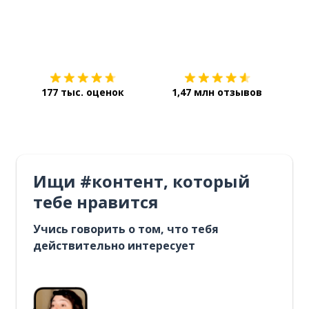
Загрузить из
App Store
Уст
177 тыс. оценок
1,47 млн отзывов
Ищи #контент, который
тебе нравится
Учись говорить о том, что тебя
действительно интересует