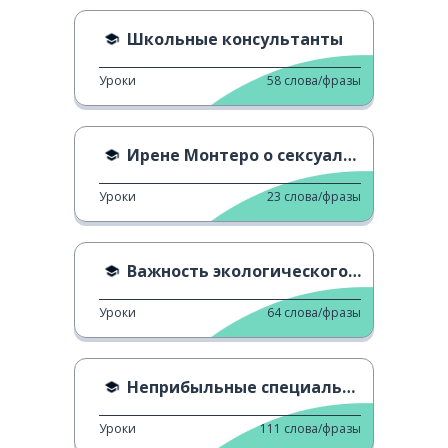
Школьные консультанты
Уроки
58
слова/фразы
Ирене Монтеро о сексуальном образовании
Уроки
23
слова/фразы
Важность экологического образования
Уроки
64
слова/фразы
Неприбыльные специальности?
Уроки
111
слова/фразы