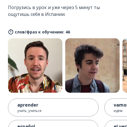
Погрузись в урок и уже через 5 минут ты
ощутишь себя в Испании.
слов/фраз к обучению: 46
aprender
vamo
учить; учиться
идём
español
el ve