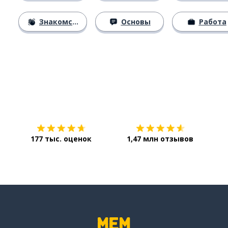
Знакомство
Основы
Работа
Загрузить из
App Store
Уст
177 тыс. оценок
1,47 млн отзывов