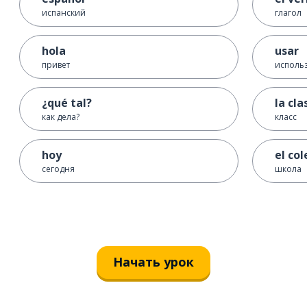
испанский
глагол
hola
usar
привет
исполь
¿qué tal?
la cla
как дела?
класс
hoy
el col
сегодня
школа
Начать урок