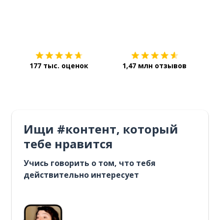
Загрузить из
App Store
Уст
177 тыс. оценок
1,47 млн отзывов
Ищи #контент, который
тебе нравится
Учись говорить о том, что тебя
действительно интересует