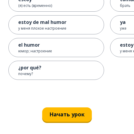
(я) есть (временно)
брать
estoy de mal humor
ya
у меня плохое настроение
уже
el humor
estoy
юмор; настроение
у меня
¿por qué?
почему?
Начать урок