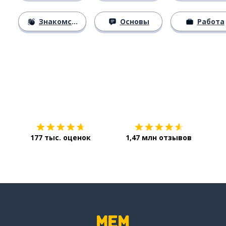
Знакомство
Основы
Работа
Загрузить из
App Store
Уст
177 тыс. оценок
1,47 млн отзывов