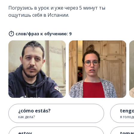
Погрузись в урок и уже через 5 минут ты
ощутишь себя в Испании.
слов/фраз к обучению: 9
¿cómo estás?
teng
как дела?
я голод
estoy
toma