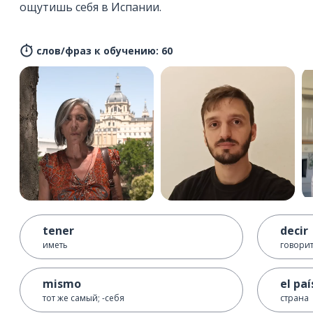
ощутишь себя в Испании.
слов/фраз к обучению: 60
tener
decir
иметь
говорит
mismo
el paí
тот же самый; -себя
страна