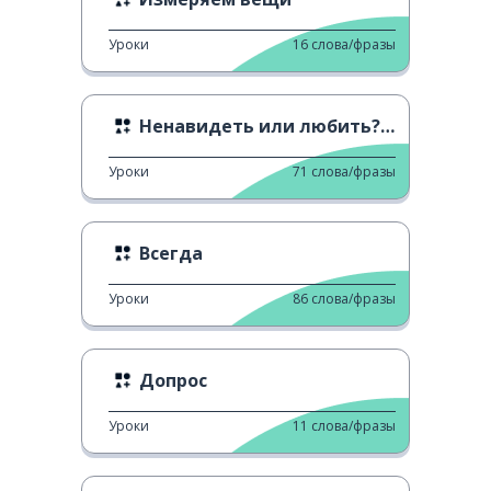
Уроки
16
слова/фразы
Ненавидеть или любить? Актеры Элиты
Уроки
71
слова/фразы
Всегда
Уроки
86
слова/фразы
Допрос
Уроки
11
слова/фразы