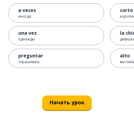
a veces
corto
иногда
коротк
una vez
la chi
однажды
девушк
preguntar
alto
спрашивать
высоки
Начать урок