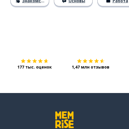
Знакомство
Основы
Работа
Загрузить из
App Store
Уст
177 тыс. оценок
1,47 млн отзывов