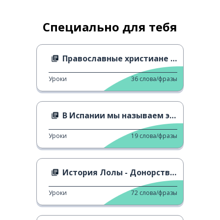
Специально для тебя
Православные христиане отмечают Пасху
Уроки
36
слова/фразы
В Испании мы называем это Igualdad (Равенство)
Уроки
19
слова/фразы
История Лолы - Донорство органов
Уроки
72
слова/фразы