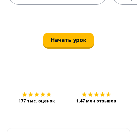
Начать урок
Загрузить из
App Store
Уст
177 тыс. оценок
1,47 млн отзывов