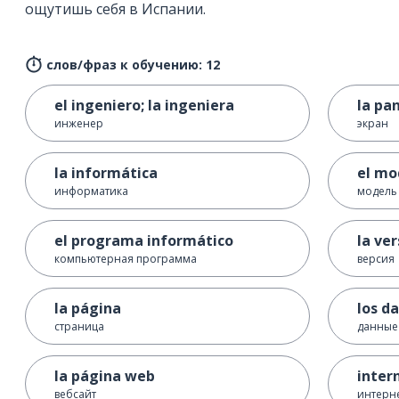
ощутишь себя в Испании.
слов/фраз к обучению: 12
el ingeniero; la ingeniera
la pa
инженер
экран
la informática
el mo
информатика
модель
el programa informático
la ver
компьютерная программа
версия
la página
los d
страница
данные
la página web
inter
вебсайт
интерн