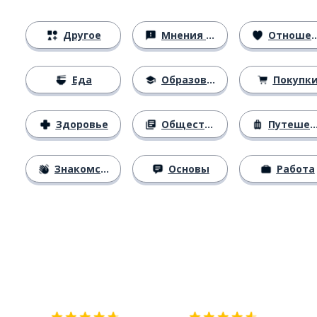
Другое
Мнения и убеждения
Отношения
Еда
Образование
Покупк
Здоровье
Общество
Путешествия
Знакомство
Основы
Работа
Загрузить из
App Store
Уст