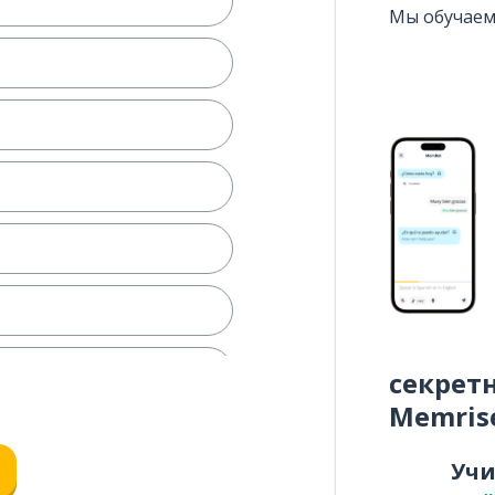
Мы обучаем
секрет
Memris
Уч