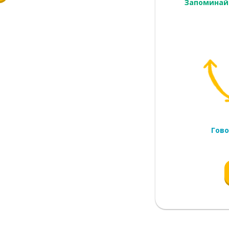
Запоминай
о)
Гово