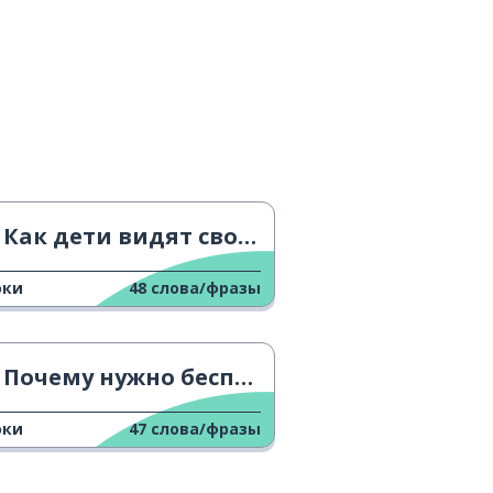
Как дети видят своих родителей
оки
48
слова/фразы
Почему нужно беспокоиться об изменении климата?
оки
47
слова/фразы