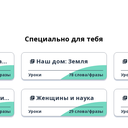
Специально для тебя
аходиться
т
Наш дом: Земля
ь (с собой); носить
фразы
Уроки
78
слова/фразы
Ур
тях
Женщины и наука
фразы
Уроки
29
слова/фразы
Ур
ками); красить