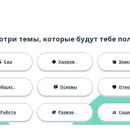
отри темы, которые будут тебе по
твенный
Еда
Здоровье
Знаком
бщество
Основы
Отноше
говаривать
Работа
Развлечения
Социальная 