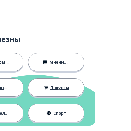
лезны
ство
Мнения и убеждения
ния
Покупки
жизнь
Спорт