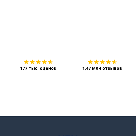
ный
Загрузить из
App Store
177 тыс. оценок
1,47 млн отзывов