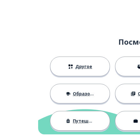
pintar
юбка
la falda
короткий
corto
Посм
только; единс
solo
Другое
тогда; поэтому
entonces
риск
el riesgo
Образование
О
говорить; раз
hablar
Путешествия
возвращаться
volver
без