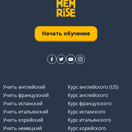
Начать обучение
илетие
Учить английский
Курс английского (US)
Учить французский
Курс английского
Учить испанский
Курс французского
Учить итальянский
Курс испанского
Учить корейский
Курс итальянского
Учить немецкий
Курс корейского
ый