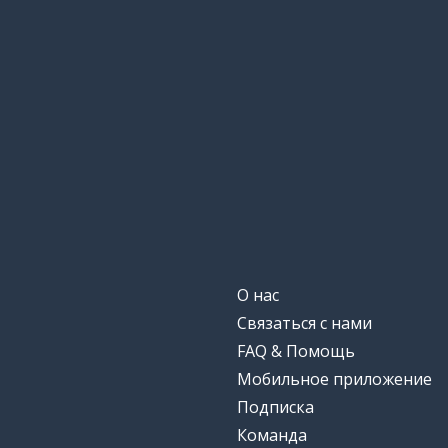
la idea
существовать
existir
резон
la razón
декада; десят
la década
реальность
la realidad
изобретать
inventar
О нас
Связаться с нами
бумага
el papel
FAQ & Помощь
Мобильное приложение
деньги
el dinero
Подписка
Команда
он симпатичн