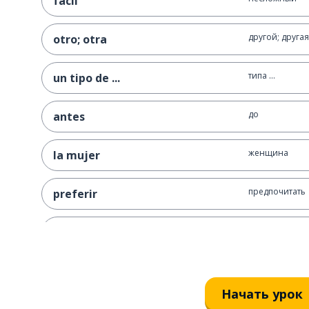
fácil
другой; другая
otro; otra
типа ...
un tipo de ...
до
antes
женщина
la mujer
предпочитать
preferir
рассказать
contar
друг; подруга
el amigo; la amiga
Начать урок
судья