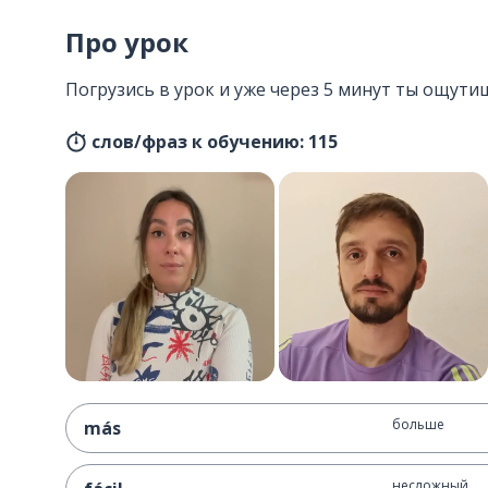
Про урок
Погрузись в урок и уже через 5 минут ты ощутиш
слов/фраз к обучению: 115
больше
más
несложный