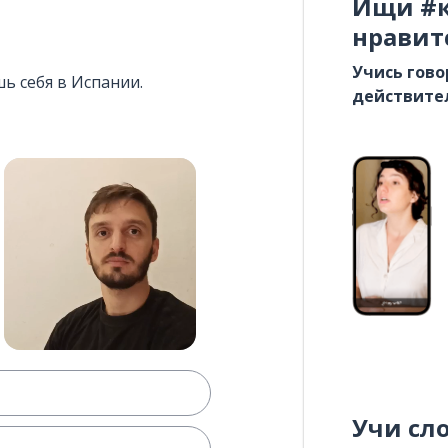
Ищи #к
нравит
Учись гово
ь себя в Испании.
действите
Учи сл