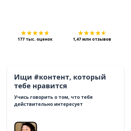
Загрузить из
App Store
Уст
177 тыс. оценок
1,47 млн отзывов
Ищи #контент, который
тебе нравится
Учись говорить о том, что тебя
действительно интересует