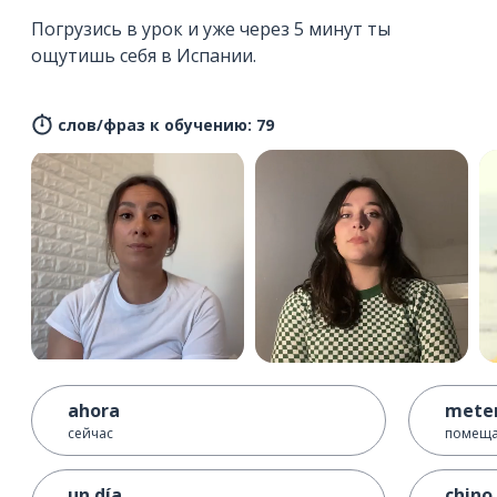
Погрузись в урок и уже через 5 минут ты
ощутишь себя в Испании.
слов/фраз к обучению: 79
ahora
mete
сейчас
помеща
un día
chino