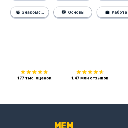
Знакомство
Основы
Работа
Загрузить из
App Store
Уст
177 тыс. оценок
1,47 млн отзывов