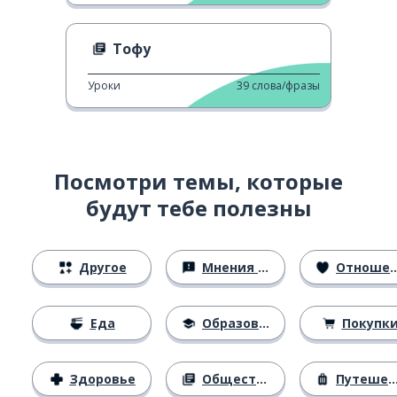
Тофу
Уроки
39
слова/фразы
Посмотри темы, которые
будут тебе полезны
Другое
Мнения и убеждения
Отношения
Еда
Образование
Покупк
Здоровье
Общество
Путешествия