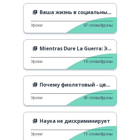
Ваша жизнь в социальных сетях
Уроки
47
слова/фразы
Mientras Dure La Guerra: Это фашизм
Уроки
16
слова/фразы
Почему фиолетовый - цвет феминистского движения?
Уроки
45
слова/фразы
Наука не дискриминирует
Уроки
15
слова/фразы