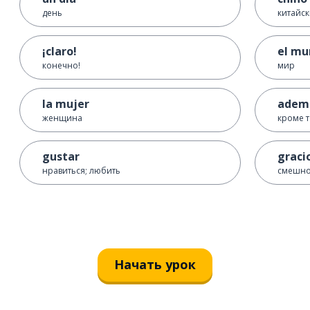
день
китайс
¡claro!
el mu
конечно!
мир
la mujer
adem
женщина
кроме т
gustar
graci
нравиться; любить
смешн
Начать урок