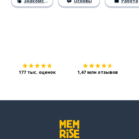
Знакомство
Основы
Работа
Загрузить из
App Store
Уст
177 тыс. оценок
1,47 млн отзывов