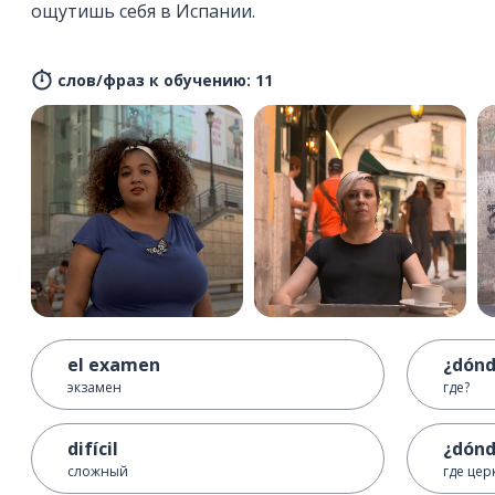
ощутишь себя в Испании.
слов/фраз к обучению: 11
el examen
¿dón
экзамен
где?
difícil
¿dónd
сложный
где цер