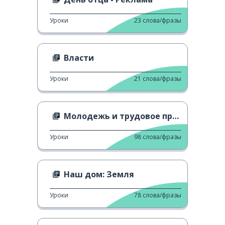
Уроки
23
слова/фразы
Власти
Уроки
21
слова/фразы
Молодежь и трудовое право
Уроки
98
слова/фразы
Наш дом: Земля
Уроки
78
слова/фразы