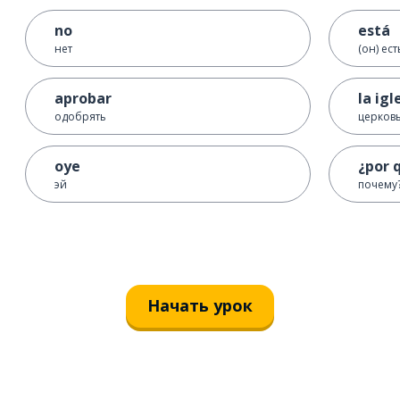
no
está
нет
(он) ест
aprobar
la igl
одобрять
церков
oye
¿por 
эй
почему
Начать урок