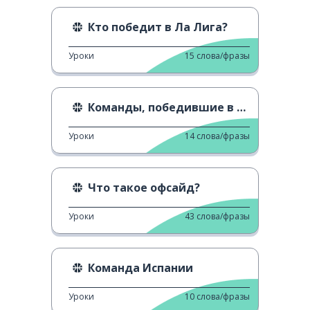
Кто победит в Ла Лига?
Уроки
15
слова/фразы
Команды, победившие в Ла Лига с 7-ой игры.
Уроки
14
слова/фразы
Что такое офсайд?
Уроки
43
слова/фразы
Команда Испании
Уроки
10
слова/фразы