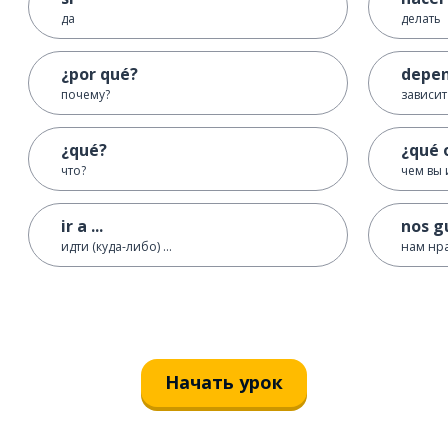
да
делать
¿por qué?
depe
почему?
зависит
¿qué?
¿qué 
что?
чем вы 
ir a ...
nos gu
идти (куда-либо) ...
нам нрав
Начать урок