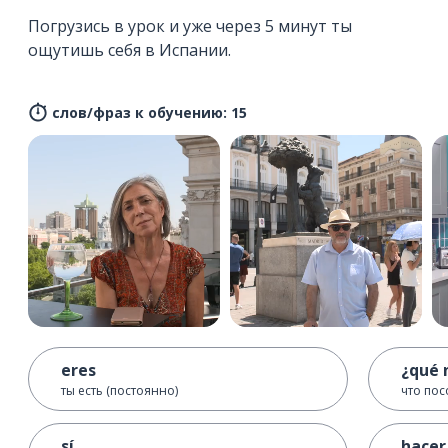
Погрузись в урок и уже через 5 минут ты
ощутишь себя в Испании.
слов/фраз к обучению: 15
eres
¿qué 
ты есть (постоянно)
что пос
sí
hacer