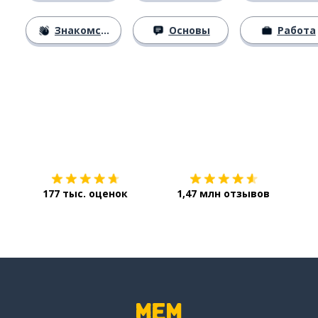
Знакомство
Основы
Работа
Загрузить из
App Store
Уст
177 тыс. оценок
1,47 млн отзывов