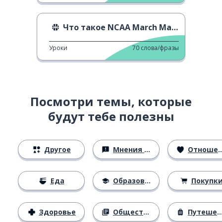
Что такое NCAA March Madness?
Уроки
70
слова/фразы
Посмотри темы, которые
будут тебе полезны
Другое
Мнения и убеждения
Отношения
Еда
Образование
Покупк
Здоровье
Общество
Путешествия