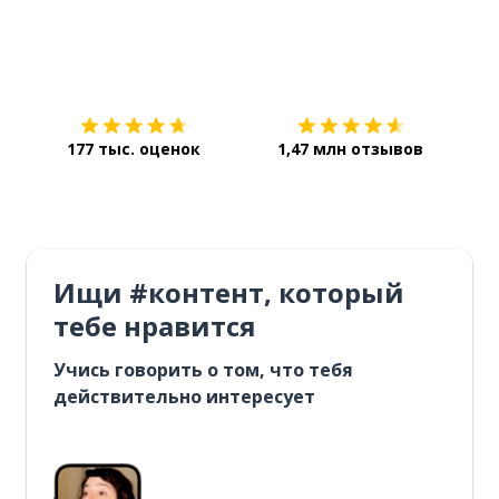
Загрузить из
App Store
Уст
177 тыс. оценок
1,47 млн отзывов
Ищи #контент, который
тебе нравится
Учись говорить о том, что тебя
действительно интересует