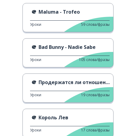
Maluma - Trofeo
Уроки
59
слова/фразы
Bad Bunny - Nadie Sabe
Уроки
105
слова/фразы
Продержатся ли отношения?
Уроки
19
слова/фразы
Король Лев
Уроки
17
слова/фразы