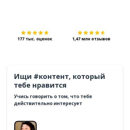
Загрузить из
App Store
Уст
177 тыс. оценок
1,47 млн отзывов
Ищи #контент, который
тебе нравится
Учись говорить о том, что тебя
действительно интересует