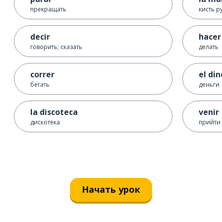
прекращать
кисть р
decir
hacer
говорить; сказать
делать
correr
el di
бегать
деньги
la discoteca
venir
дискотека
прийти
Начать урок