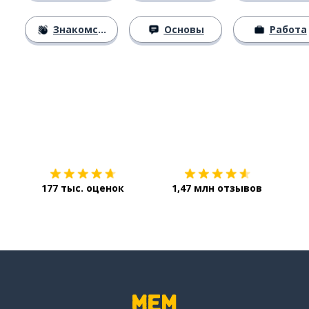
Знакомство
Основы
Работа
Загрузить из
App Store
Уст
177 тыс. оценок
1,47 млн отзывов