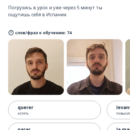
Погрузись в урок и уже через 5 минут ты
ощутишь себя в Испании.
слов/фраз к обучению: 74
querer
levan
хотеть
повысит
parar
la ma