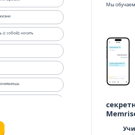
Мы обучаем
жизни
ь (с собой); носить
 понимаешь
ать
секрет
Memris
елефон
Уч