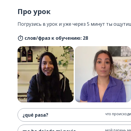
Про урок
Погрузись в урок и уже через 5 минут ты ощутиш
слов/фраз к обучению: 28
что происходи
¿qué pasa?
мой парень м