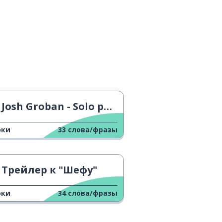
Josh Groban - Solo por Ti
оки
33
слова/фразы
Трейлер к "Шефу"
оки
34
слова/фразы