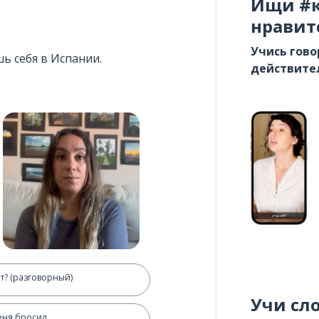
Ищи #к
нравит
Учись гово
ь себя в Испании.
действите
т? (разговорный)
Учи сл
еня бросил