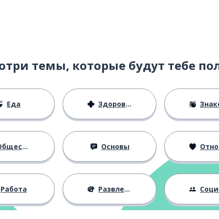
; конечно
отри темы, которые будут тебе по
Еда
Здоровье
Знаком
бщество
Основы
Отноше
Работа
Развлечения
Социальная 