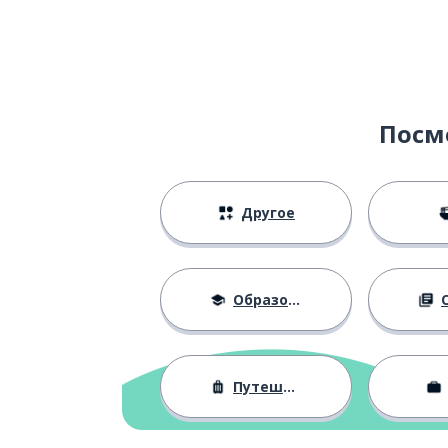
por cierto
светлый (цвет)
claro
почему?
¿por qué?
Посм
Другое
Образование
О
Путешествия