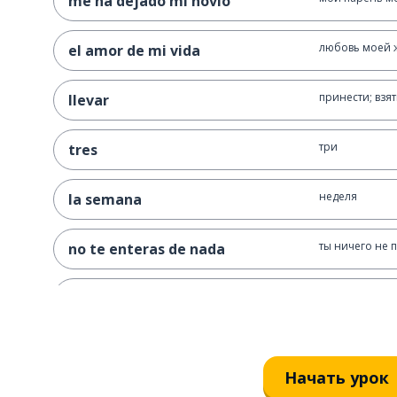
me ha dejado mi novio
любовь моей 
el amor de mi vida
принести; взят
llevar
три
tres
неделя
la semana
ты ничего не
no te enteras de nada
говорить; сказ
decir
мобильный т
el móvil
Начать урок
папа