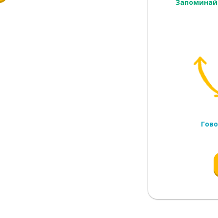
Запоминай
авильный
Гово
добавок
о
 привлекательный
ь?