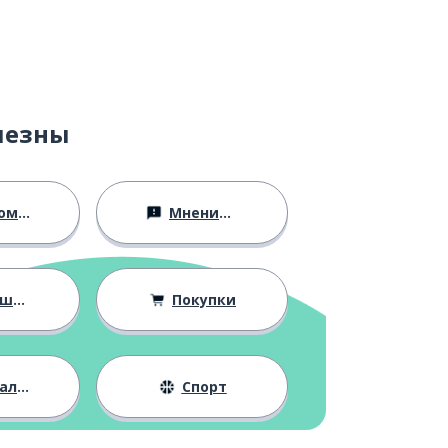
лезны
ство
Мнения и убеждения
ния
Покупки
жизнь
Спорт