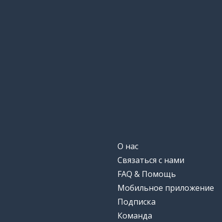
salir
чешуя
las escamas
оставаться
quedarse
кровать
la cama
дышать
respirar
морская пехот
la Marina
О нас
Связаться с нами
начать
empezar
FAQ & Помощь
Мобильное приложение
беспокоить
preocupar
Подписка
Команда
заказать