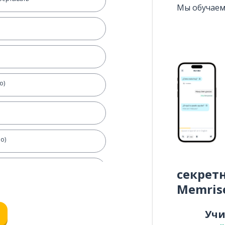
Мы обучаем
о)
о)
секрет
Memris
ь похожим
Уч