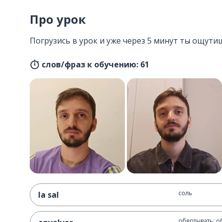
Про урок
Погрузись в урок и уже через 5 минут ты ощутиш
слов/фраз к обучению: 61
соль
la sal
обертывать; о