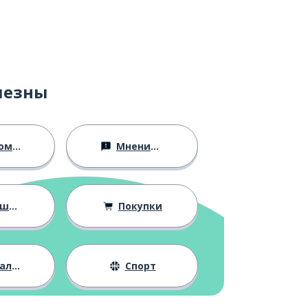
лезны
ство
Мнения и убеждения
ния
Покупки
жизнь
Спорт