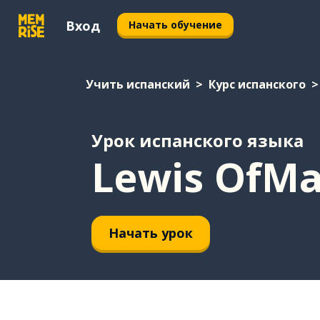
Вход
Начать обучение
Учить испанский
Курс испанского
Урок испанского языка
Lewis OfMa
Начать урок