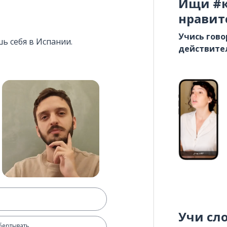
Ищи #к
нравит
Учись гово
ь себя в Испании.
действите
Учи сл
бертывать