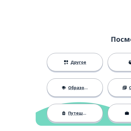
vivir
пляж
la playa
соглашаться; 
conformarse
Посм
парить
flotar
Другое
только; единс
solo
плавать
nadar
Образование
О
с тобой
contigo
Путешествия
брать
tomar
город