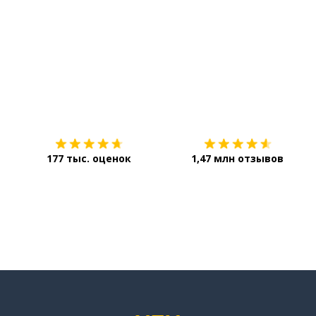
Загрузить из
App Store
ься
177 тыс. оценок
1,47 млн отзывов
ваться