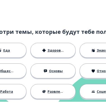
примиряться
отри темы, которые будут тебе по
Еда
Здоровье
Знаком
твенный
бщество
Основы
Отноше
Работа
Развлечения
Социальная 