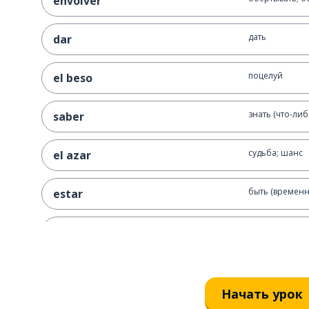
envolver
дать
dar
поцелуй
el beso
знать (что-либ
saber
судьба; шанс
el azar
быть (временн
estar
четвёртый; 4-й
cuarto
казаться; быт
parecer
Начать урок
море