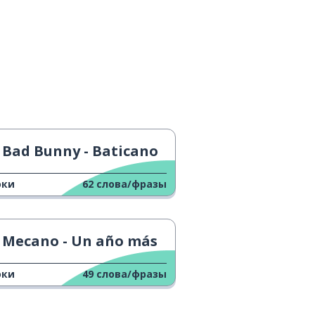
Bad Bunny - Baticano
оки
62
слова/фразы
Mecano - Un año más
оки
49
слова/фразы