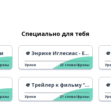
Специально для тебя
би
Энрике Иглесиас - Escapar
ать
фразы
Уроки
23
слова/фразы
Ур
Трейлер к фильму "Море внутри"
фразы
Уроки
21
слова/фразы
Ур
крывать