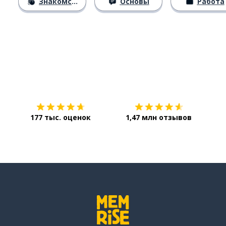
Знакомство
Основы
Работа
Загрузить из
App Store
Уст
177 тыс. оценок
1,47 млн отзывов