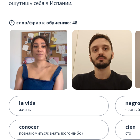
ощутишь себя в Испании.
слов/фраз к обучению: 48
la vida
negr
жизнь
чёрный
conocer
cien
познакомиться; знать (кого-либо)
сто