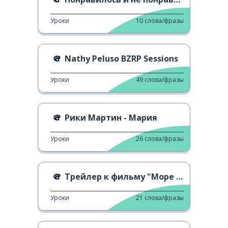
Уроки
10
слова/фразы
Nathy Peluso BZRP Sessions
Уроки
49
слова/фразы
Рики Мартин - Мария
Уроки
26
слова/фразы
Трейлер к фильму "Море внутри"
Уроки
21
слова/фразы