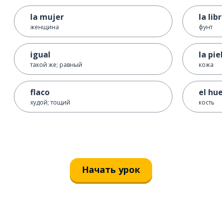
la mujer
la lib
женщина
фунт
igual
la pie
такой же; равный
кожа
flaco
el hu
худой; тощий
кость
Начать урок