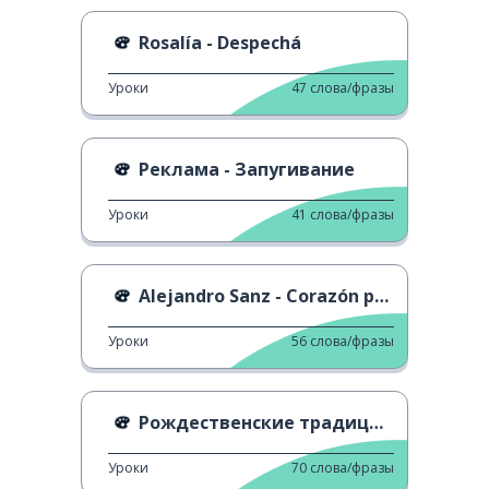
Rosalía - Despechá
Уроки
47
слова/фразы
Реклама - Запугивание
Уроки
41
слова/фразы
Alejandro Sanz - Corazón partío
Уроки
56
слова/фразы
Рождественские традиции в Испании
Уроки
70
слова/фразы