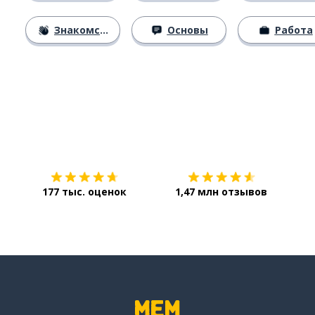
Знакомство
Основы
Работа
Загрузить из
App Store
Уст
177 тыс. оценок
1,47 млн отзывов