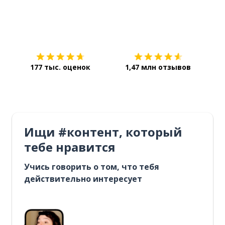
Загрузить из
App Store
Уст
177 тыс. оценок
1,47 млн отзывов
Ищи #контент, который
тебе нравится
Учись говорить о том, что тебя
действительно интересует