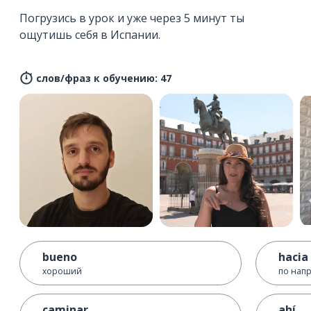
Погрузись в урок и уже через 5 минут ты
ощутишь себя в Испании.
слов/фраз к обучению: 47
bueno
hacia
хороший
по нап
caminar
ahí