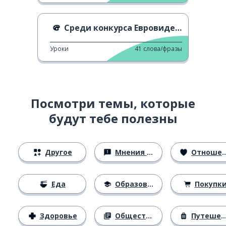
Среди конкурса Евровидение
Уроки
41
слова/фразы
Посмотри темы, которые
будут тебе полезны
Другое
Мнения и убеждения
Отношения
Еда
Образование
Покупк
Здоровье
Общество
Путешествия