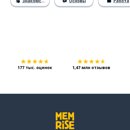
Знакомство
Основы
Работа
Загрузить из
App Store
Уст
177 тыс. оценок
1,47 млн отзывов