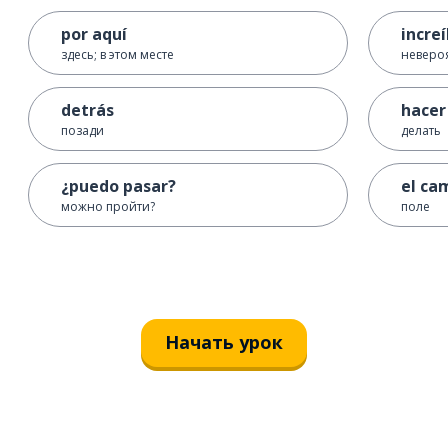
por aquí
increí
здесь; в этом месте
неверо
detrás
hacer
позади
делать
¿puedo pasar?
el ca
можно пройти?
поле
Начать урок