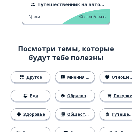
Путешественник на автодоме
Уроки
40
слова/фразы
Посмотри темы, которые
будут тебе полезны
Другое
Мнения и убеждения
Отношения
Еда
Образование
Покупк
Здоровье
Общество
Путешествия