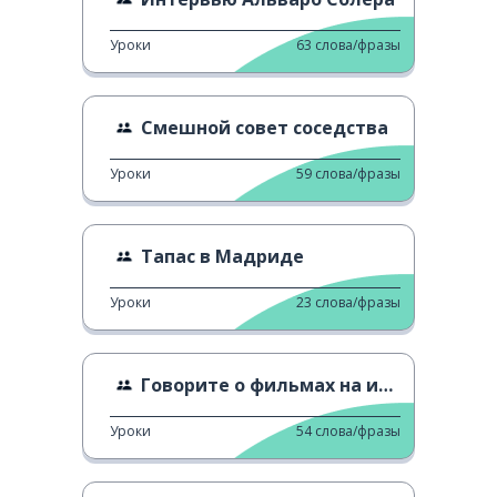
Уроки
63
слова/фразы
Смешной совет соседства
Уроки
59
слова/фразы
Тапас в Мадриде
Уроки
23
слова/фразы
Говорите о фильмах на испанском языке
Уроки
54
слова/фразы