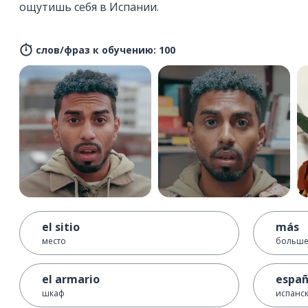
ощутишь себя в Испании.
слов/фраз к обучению: 100
el sitio
más
место
больш
el armario
españ
шкаф
испанс