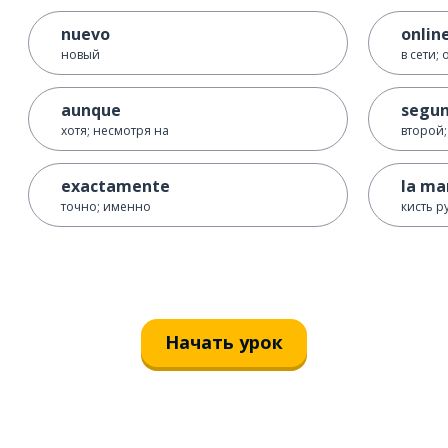
nuevo
onlin
новый
в сети;
aunque
segu
хотя; несмотря на
второй;
exactamente
la ma
точно; именно
кисть р
Начать урок