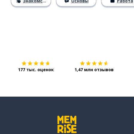
Знакомство
Основы
Работа
Загрузить из
App Store
Уст
177 тыс. оценок
1,47 млн отзывов