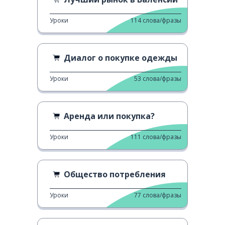
Уроки
114
слова/фразы
Диалог о покупке одежды
Уроки
53
слова/фразы
Аренда или покупка?
Уроки
111
слова/фразы
Общество потребления
Уроки
77
слова/фразы