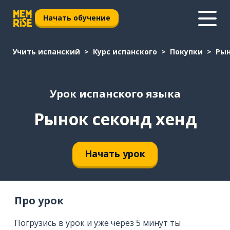
Начать обучение
Учить испанский
Курс испанского
Покупки
Рын
Урок испанского языка
Рынок секонд хенд
Начать урок
Про урок
Погрузись в урок и уже через 5 минут ты