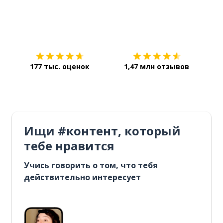
Загрузить из
App Store
Уст
177 тыс. оценок
1,47 млн отзывов
Ищи #контент, который
тебе нравится
Учись говорить о том, что тебя
действительно интересует