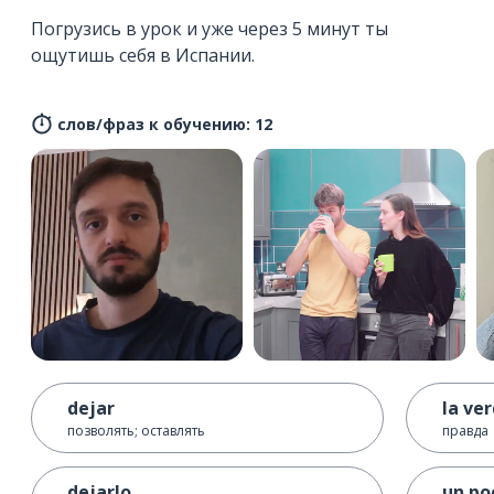
Погрузись в урок и уже через 5 минут ты
ощутишь себя в Испании.
слов/фраз к обучению: 12
dejar
la ve
позволять; оставлять
правда
dejarlo
un po