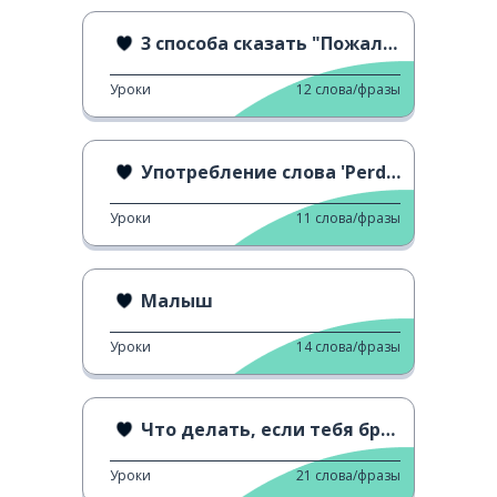
3 способа сказать "Пожалуйста"
Уроки
12
слова/фразы
Употребление слова 'Perdona'
Уроки
11
слова/фразы
Малыш
Уроки
14
слова/фразы
Что делать, если тебя бросили?
Уроки
21
слова/фразы