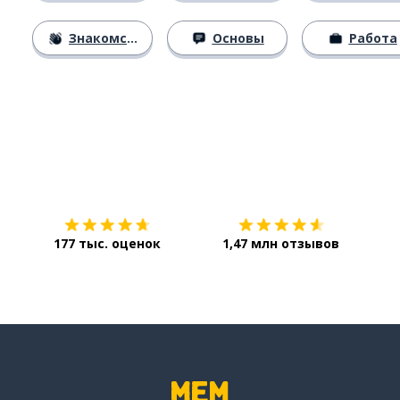
Знакомство
Основы
Работа
Загрузить из
App Store
Уст
177 тыс. оценок
1,47 млн отзывов