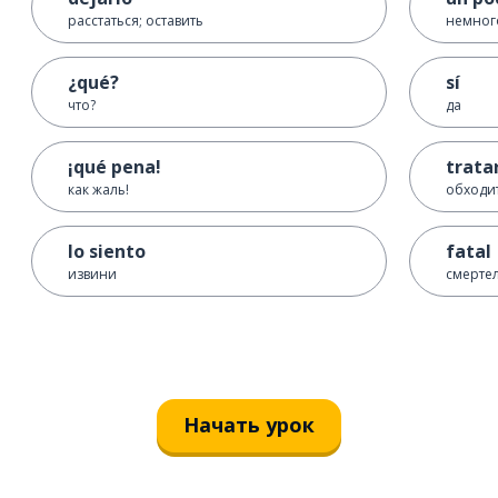
расстаться; оставить
немног
¿qué?
sí
что?
да
¡qué pena!
trata
как жаль!
обходи
lo siento
fatal
извини
смерте
Начать урок