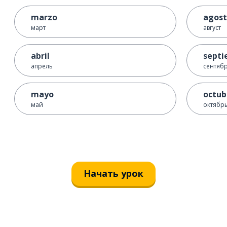
marzo
agos
март
август
abril
septi
апрель
сентяб
mayo
octub
май
октябр
Начать урок