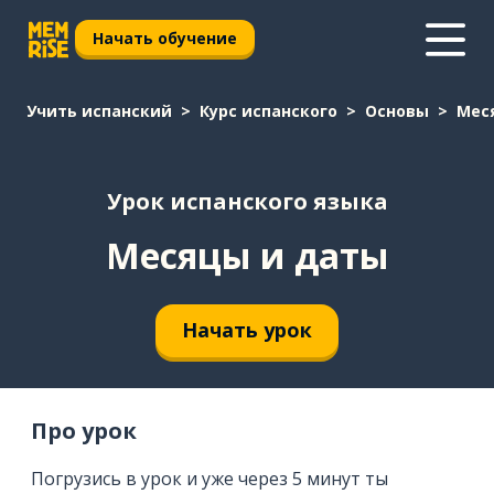
Начать обучение
Учить испанский
Курс испанского
Основы
Мес
Урок испанского языка
Месяцы и даты
Начать урок
Про урок
Погрузись в урок и уже через 5 минут ты