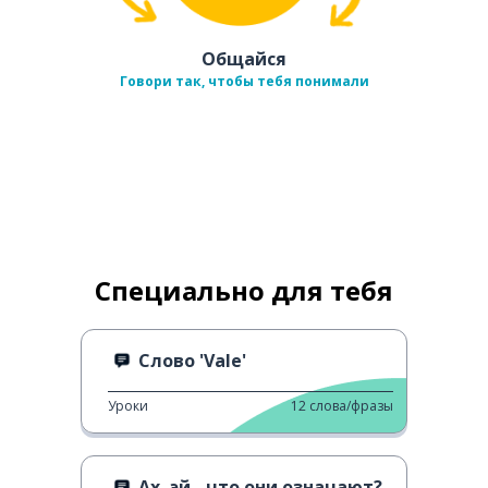
Общайся
Говори так, чтобы тебя понимали
Специально для тебя
Слово 'Vale'
Уроки
12
слова/фразы
Ах, эй - что они означают?