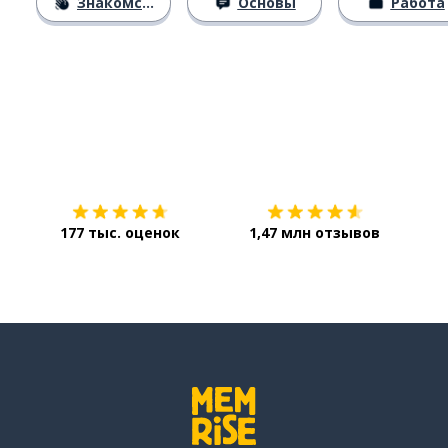
Знакомство
Основы
Работа
Загрузить из
App Store
Уст
177 тыс. оценок
1,47 млн отзывов