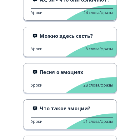
Уроки
24
слова/фразы
Можно здесь сесть?
Уроки
8
слова/фразы
Песня о эмоциях
Уроки
28
слова/фразы
Что такое эмоции?
Уроки
51
слова/фразы