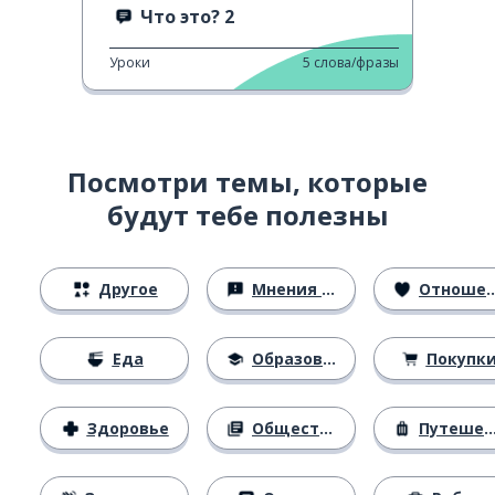
Что это? 2
Уроки
5
слова/фразы
Посмотри темы, которые
будут тебе полезны
Другое
Мнения и убеждения
Отношения
Еда
Образование
Покупк
Здоровье
Общество
Путешествия