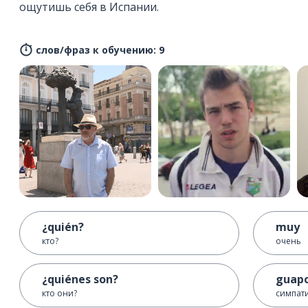
ощутишь себя в Испании.
слов/фраз к обучению: 9
¿quién?
muy
кто?
очень
¿quiénes son?
guap
кто они?
симпат