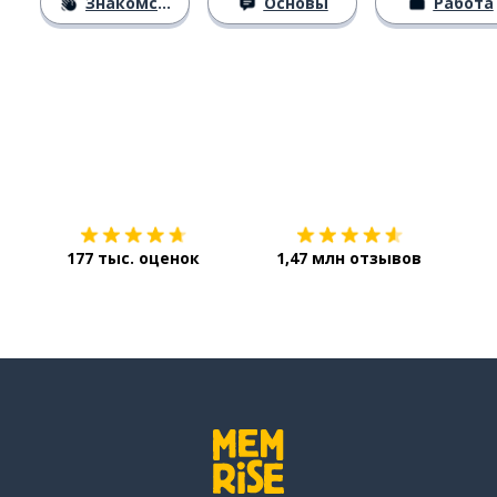
Знакомство
Основы
Работа
Загрузить из
App Store
Уст
177 тыс. оценок
1,47 млн отзывов