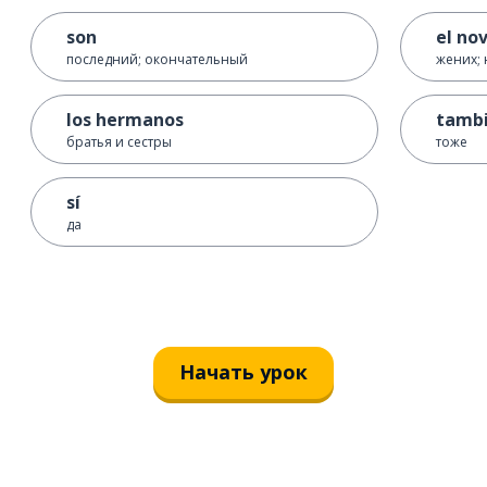
son
el nov
последний; окончательный
жених; 
los hermanos
tamb
братья и сестры
тоже
sí
да
Начать урок