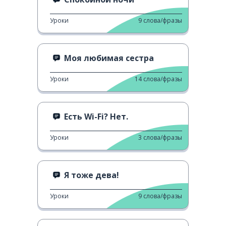
Уроки
9
слова/фразы
Моя любимая сестра
Уроки
14
слова/фразы
Есть Wi-Fi? Нет.
Уроки
3
слова/фразы
Я тоже дева!
Уроки
9
слова/фразы