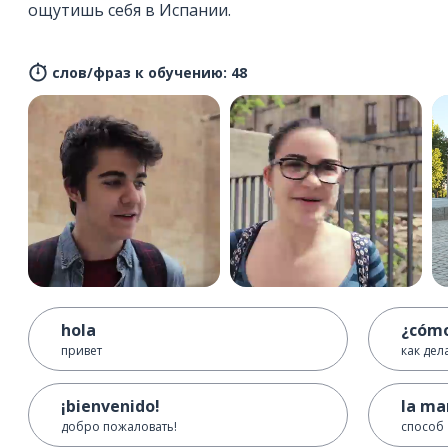
ощутишь себя в Испании.
слов/фраз к обучению: 48
hola
¿cómo
привет
как дел
¡bienvenido!
la ma
добро пожаловать!
способ