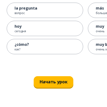
la pregunta
más
вопрос
больш
hoy
muy
сегодня
очень
¿cómo?
muy b
как?
очень 
Начать урок