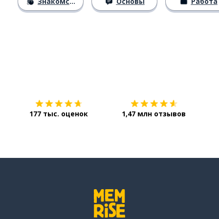
Знакомство
Основы
Работа
Загрузить из
App Store
Уст
177 тыс. оценок
1,47 млн отзывов