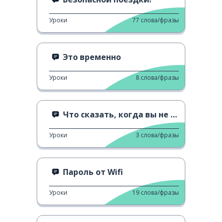
Уроки
77
слова/фразы
Это временно
Уроки
8
слова/фразы
Что сказать, когда вы не понимаете
Уроки
3
слова/фразы
Пароль от Wifi
Уроки
19
слова/фразы