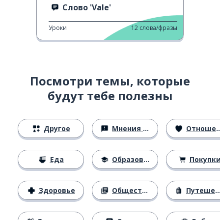
Слово 'Vale'
Уроки
12
слова/фразы
Посмотри темы, которые
будут тебе полезны
Другое
Мнения и убеждения
Отношения
Еда
Образование
Покупк
Здоровье
Общество
Путешествия